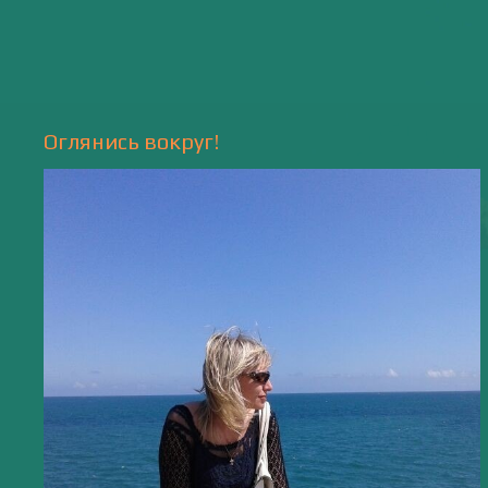
Природа
- 17 -
Напишите мне
valentiada.ch@gmail.com