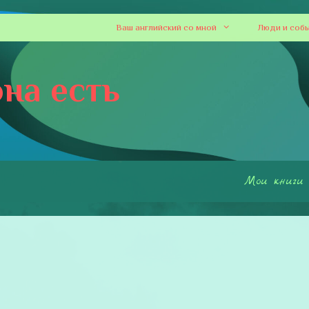
Ваш английский со мной
Люди и соб
на есть
Мои книги