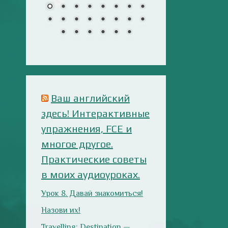
многое другое.
Практические советы
в моих аудиоуроках.
Урок 8. Давай знакомиться!
Назови их!
Travelling: Destination —
China
Сложи пазлы
Анализ русофобских
материалов
Ana Alonso (El Independiente),
dependiente de sus prejuicios