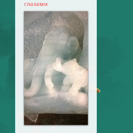
глазами
Ваш английский
здесь! Интерактивные
упражнения, FCE и