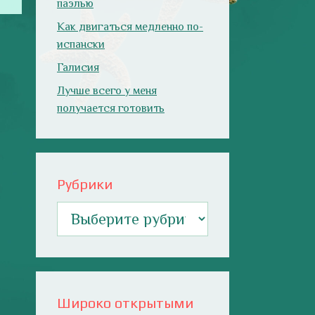
паэлью
Как двигаться медленно по-
испански
Галисия
Лучше всего у меня
получается готовить
Рубрики
Рубрики
Широко открытыми