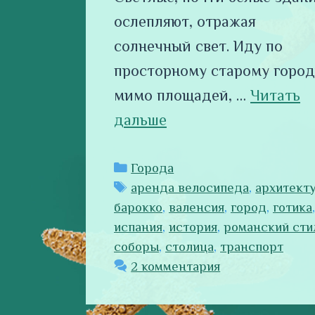
ослепляют, отражая
солнечный свет. Иду по
просторному старому город
мимо площадей, …
Читать
дальше
Рубрики
Города
Метки
аренда велосипеда
,
архитект
барокко
,
валенсия
,
город
,
готика
,
испания
,
история
,
романский сти
соборы
,
столица
,
транспорт
2 комментария