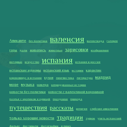
мадрид
кухня
короновирус в испании
лингвистика
литература
море
музыка
накера
непридуманные истории
новости без политики
новости с валентиной ворониной
паэлья с кроликом и курицей
праздники
природа
путешествия
рассказы
религия
сербские авиалинии
традиции
только хорошие новости
туррон
учить испанский
фальяс
фестивали
фотографии
я пишу