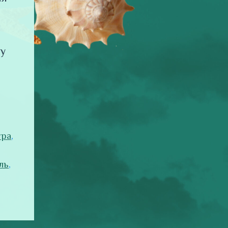
у
ура
,
ль
,