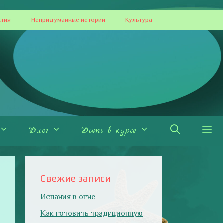
ытия
Непридуманные истории
Культура
Блог
Быть в курсе
Свежие записи
Испания в огне
Как готовить традиционную