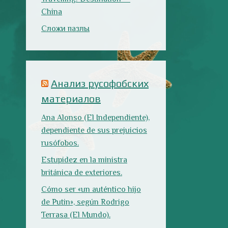
rusófobos.
Estupidez en la ministra
británica de exteriores.
Cómo ser «un auténtico hijo
de Putin», según Rodrigo
Terrasa (El Mundo).
Marcos Lema, rusófobo faltón
en El Confidencial.
Последние записи
Испания в огне
Как готовить
Как двигаться
традиционную
медленно по-
паэлью
испански