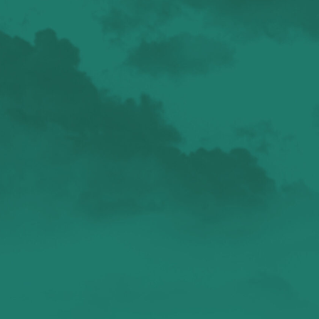
валенсия
Аликанте
без политики
валентиада
галерея
зарисовки
горы
живопись
дали
животные
изображения
испания
интервью
искусство
испания и россия
испанские идиомы
испанский язык
карантин
истории