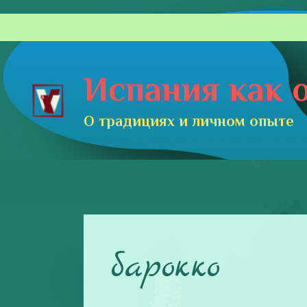
Перейти
к
содержимому
Испания как о
О традициях и личном опыте
барокко