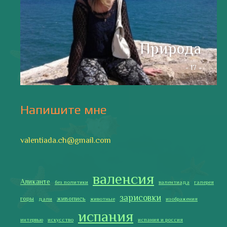
испанские идиомы
испанский язык
карантин
истории
мадрид
кухня
короновирус в испании
лингвистика
литература
море
музыка
накера
непридуманные истории
новости без политики
новости с валентиной ворониной
паэлья с кроликом и курицей
праздники
природа
путешествия
рассказы
религия
традиции
только хорошие новости
сербские авиалинии
туррон
учить испанский
фальяс
фестивали
фотографии
я пишу
Последние записи
Испания в огне
Как готовить традиционную паэлью
Как двигаться медленно по-испански