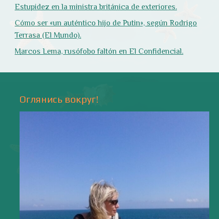
Природа
- 17 -
Напишите мне
valentiada.ch@gmail.com
валенсия
Аликанте
без политики
валентиада
галерея
зарисовки
горы
живопись
дали
животные
изображения
испания
интервью
искусство
испания и россия