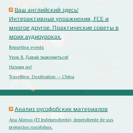
Estupidez en la ministra británica de exteriores.
Cómo ser «un auténtico hijo de Putin», según Rodrigo
Terrasa (El Mundo).
Marcos Lema, rusófobo faltón en El Confidencial.
Оглянись вокруг!