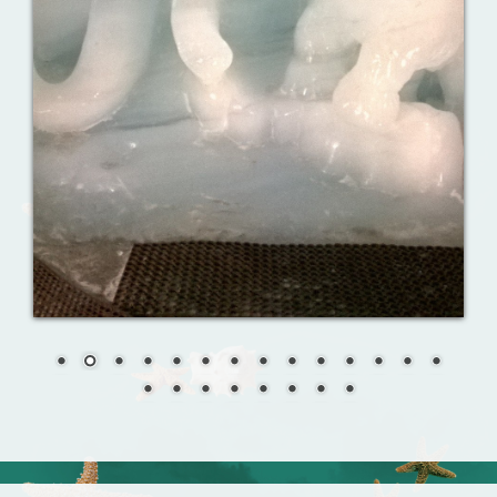
Ваш английский здесь!
Интерактивные упражнения, FCE и
многое другое. Практические советы в
моих аудиоуроках.
Reporting events
Урок 8. Давай знакомиться!
Назови их!
Travelling: Destination — China
Анализ русофобских материалов
Ana Alonso (El Independiente), dependiente de sus
prejuicios rusófobos.