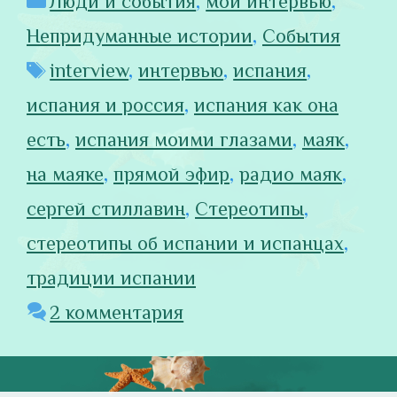
Люди и события
,
мои интервью
,
Непридуманные истории
,
События
Метки
interview
,
интервью
,
испания
,
испания и россия
,
испания как она
есть
,
испания моими глазами
,
маяк
,
на маяке
,
прямой эфир
,
радио маяк
,
сергей стиллавин
,
Стереотипы
,
стереотипы об испании и испанцах
,
традиции испании
2 комментария