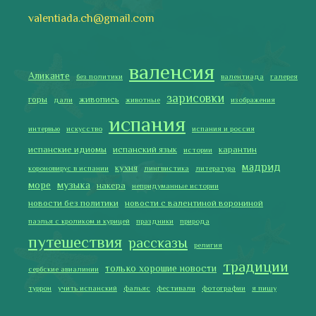
туррон
учить испанский
фальяс
фестивали
фотографии
я пишу
Последние записи
Испания в огне
Как готовить традиционную паэлью
Как двигаться медленно по-испански
Галисия
Лучше всего у меня получается готовить
2019 Copyright © Испания как она есть. Все права защищены.
Тексты и изображения на этом сайте авторские, если не
указано иное. Копирование разрешено только с указанием