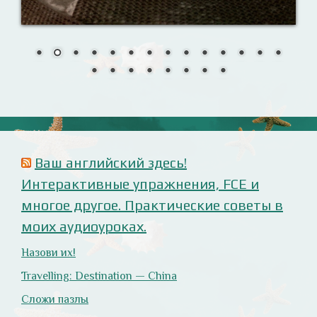
Сложи пазлы
Урок 7. Слушаем внимательно!
Анализ русофобских материалов
Ana Alonso (El Independiente), dependiente de sus
prejuicios rusófobos.
Estupidez en la ministra británica de exteriores.
Cómo ser «un auténtico hijo de Putin», según Rodrigo
Terrasa (El Mundo).
Marcos Lema, rusófobo faltón en El Confidencial.