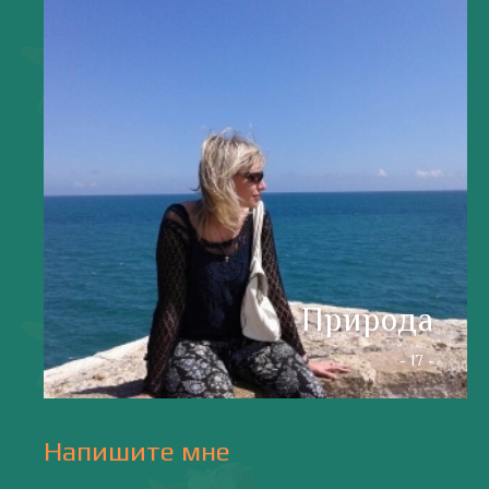
Напишите мне
valentiada.ch@gmail.com
валенсия
Аликанте
без политики
валентиада
галерея
зарисовки
горы
живопись
дали
животные
изображения
испания
интервью
искусство
испания и россия
испанские идиомы
испанский язык
карантин
истории
мадрид
кухня
короновирус в испании
лингвистика
литература
море
музыка
накера
непридуманные истории
новости без политики
новости с валентиной ворониной
паэлья с кроликом и курицей
праздники
природа
путешествия
рассказы
религия
традиции
только хорошие новости
сербские авиалинии