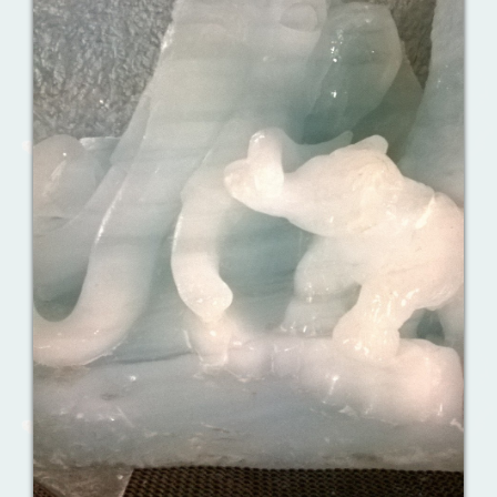
Ваш английский здесь!
Интерактивные упражнения, FCE и
многое другое. Практические советы в
моих аудиоуроках.
Назови их!
Travelling: Destination — China