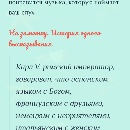
понравится музыка, которую поймает
ваш слух.
На заметку. История одного
высказывания
Карл V, римский император,
говаривал, что испанским
языком с Богом,
французским с друзьями,
немецким с неприятелями,
итальянским с женским