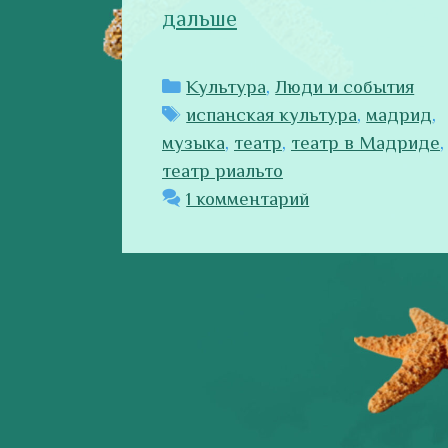
дальше
Рубрики
Культура
,
Люди и события
Метки
испанская культура
,
мадрид
,
музыка
,
театр
,
театр в Мадриде
,
театр риальто
1 комментарий