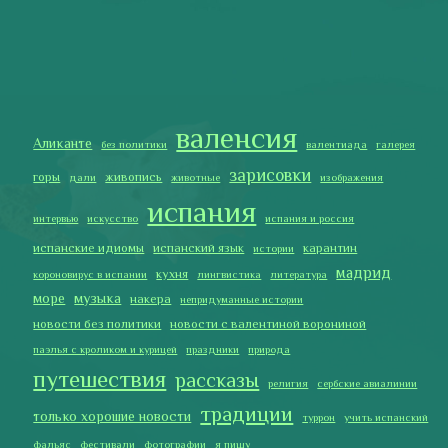
мадрид
кухня
короновирус в испании
лингвистика
литература
море
музыка
накера
непридуманные истории
новости без политики
новости с валентиной ворониной
паэлья с кроликом и курицей
праздники
природа
путешествия
рассказы
религия
сербские авиалинии
традиции
только хорошие новости
туррон
учить испанский
фальяс
фестивали
фотографии
я пишу