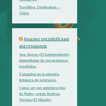
rusófobos.
Estupidez en la ministra
británica de exteriores.
Cómo ser «un auténtico hijo
de Putin», según Rodrigo
Terrasa (El Mundo).
Marcos Lema, rusófobo faltón
en El Confidencial.
Последние записи
Испания в огне
Как готовить
Как двигаться
традиционную
медленно по-
паэлью
испански