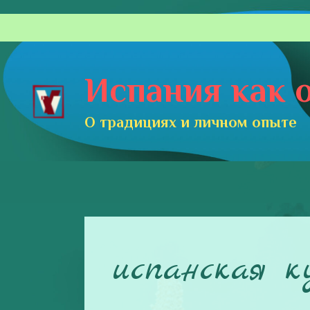
Перейти
к
содержимому
Испания как о
О традициях и личном опыте
испанская к