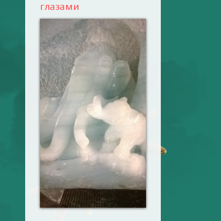
глазами
Ваш английский
здесь! Интерактивные
упражнения, FCE и