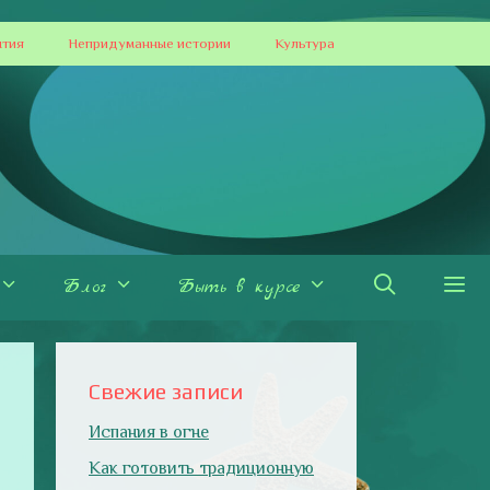
ытия
Непридуманные истории
Культура
Блог
Быть в курсе
Свежие записи
Испания в огне
Как готовить традиционную