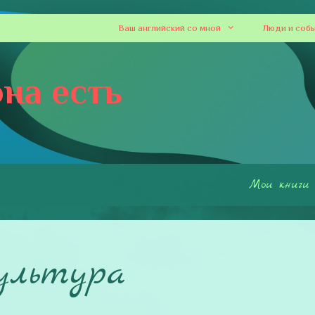
Ваш английский со мной
Люди и соб
на есть
Мои книги
ультура