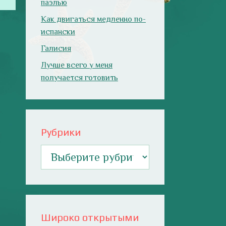
паэлью
Как двигаться медленно по-
испански
Галисия
Лучше всего у меня
получается готовить
Рубрики
Рубрики
Широко открытыми