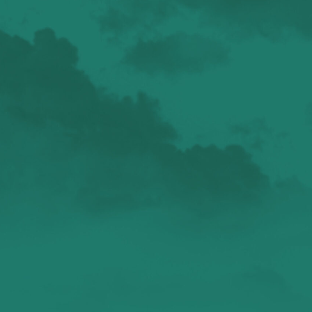
валенсия
Аликанте
без политики
валентиада
галерея
зарисовки
горы
живопись
дали
животные
изображения
испания
интервью
искусство
испания и россия
испанские идиомы
испанский язык
карантин
истории