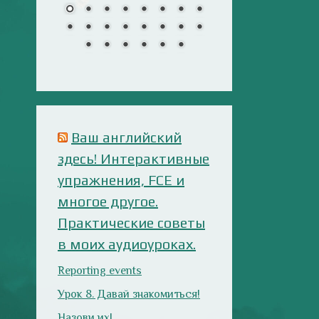
многое другое.
Практические советы
в моих аудиоуроках.
Reporting events
Урок 8. Давай знакомиться!
Назови их!
Travelling: Destination —
China
Анализ русофобских
материалов
Ana Alonso (El Independiente),
dependiente de sus prejuicios