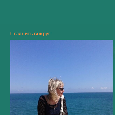
Природа
- 17 -
Напишите мне
valentiada.ch@gmail.com