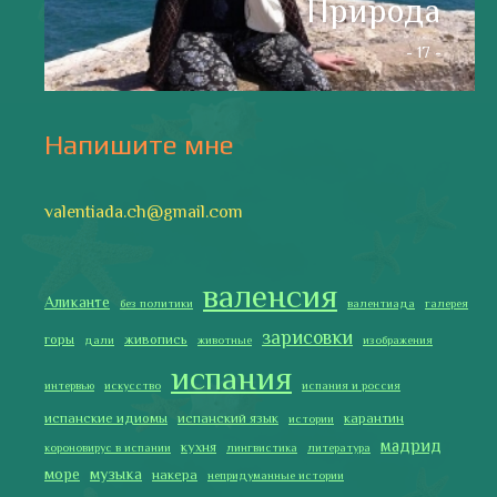
зарисовки
горы
живопись
дали
животные
изображения
испания
интервью
искусство
испания и россия
испанские идиомы
испанский язык
карантин
истории
мадрид
кухня
короновирус в испании
лингвистика
литература
море
музыка
накера
непридуманные истории
новости без политики
новости с валентиной ворониной
паэлья с кроликом и курицей
праздники
природа
путешествия
рассказы
религия
традиции
только хорошие новости
сербские авиалинии
туррон
учить испанский
фальяс
фестивали
фотографии
я пишу
Последние записи
Испания в огне