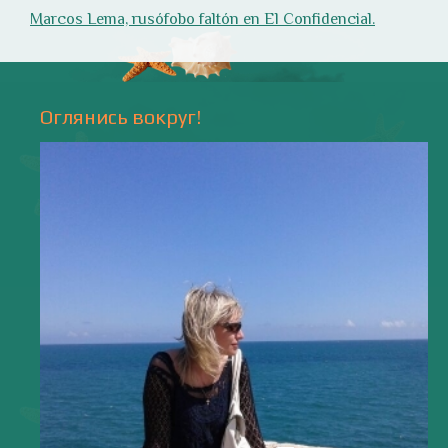
Природа
- 17 -
Напишите мне
valentiada.ch@gmail.com
валенсия
Аликанте
без политики
валентиада
галерея