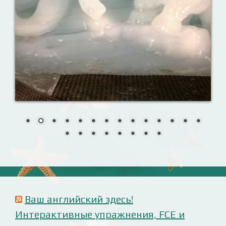
Ваш английский здесь!
Интерактивные упражнения, FCE и
многое другое. Практические советы в
моих аудиоуроках.
Reporting events
Урок 8. Давай знакомиться!
Назови их!
Travelling: Destination — China
Анализ русофобских материалов