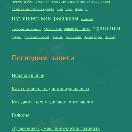
Как готовить традиционную паэлью
Как двигаться медленно по-испански
Галисия
Лучше всего у меня получается готовить
2019 Copyright © Испания как она есть. Все права защищены.
Тексты и изображения на этом сайте авторские, если не
указано иное. Копирование разрешено только с указанием
активной ссылки на автора и источник.