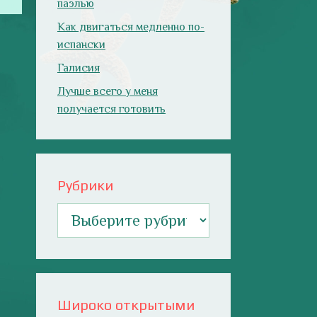
паэлью
Как двигаться медленно по-
испански
Галисия
Лучше всего у меня
получается готовить
Рубрики
Рубрики
Широко открытыми