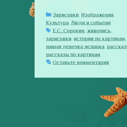
Рубрики
Зарисовки
,
Изображения
,
Культура
,
Люди и события
Метки
Е.С. Сорокин
,
живопись
,
зарисовки
,
истории по картинам
,
нищая девочка-испанка
,
рассказ
рассказы по картинам
Оставьте комментарий