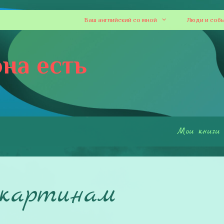
Ваш английский со мной
Люди и соб
на есть
Мои книги
 картинам