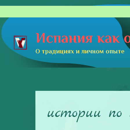
Перейти
к
содержимому
Испания как о
О традициях и личном опыте
истории по