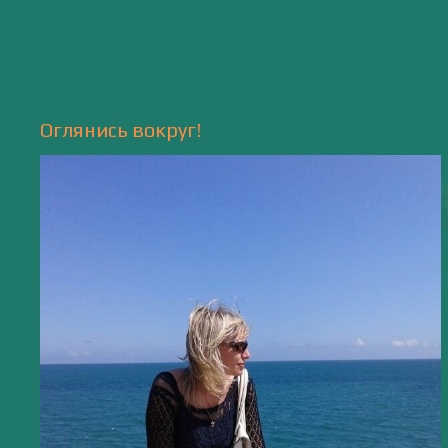
Природа
- 17 -
Напишите мне
valentiada.ch@gmail.com