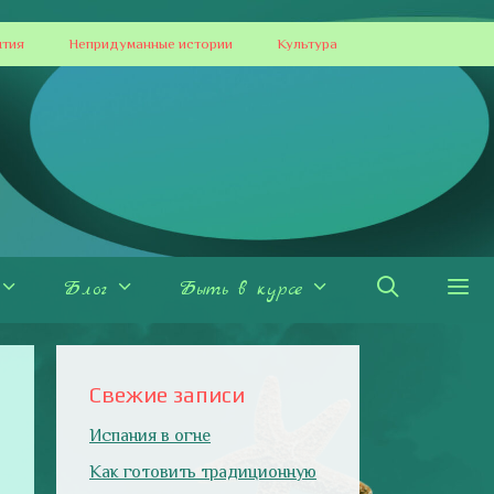
ытия
Непридуманные истории
Культура
Блог
Быть в курсе
Свежие записи
Испания в огне
Как готовить традиционную