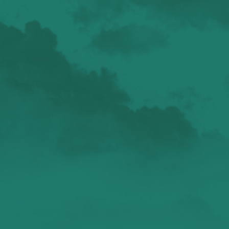
валенсия
Аликанте
без политики
валентиада
галерея
зарисовки
горы
живопись
дали
животные
изображения
испания
интервью
искусство
испания и россия
испанские идиомы
испанский язык
карантин
истории