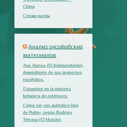
rusófobos.
Estupidez en la ministra
británica de exteriores.
Cómo ser «un auténtico hijo
de Putin», según Rodrigo
Terrasa (El Mundo).
Marcos Lema, rusófobo faltón
en El Confidencial.
Последние записи
Испания в огне
Как готовить
Как двигаться
традиционную
медленно по-
паэлью
испански