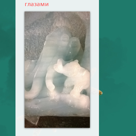
глазами
Ваш английский
здесь! Интерактивные
упражнения, FCE и