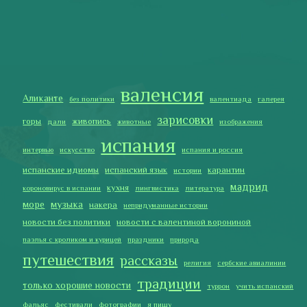
мадрид
кухня
короновирус в испании
лингвистика
литература
море
музыка
накера
непридуманные истории
новости без политики
новости с валентиной ворониной
паэлья с кроликом и курицей
праздники
природа
путешествия
рассказы
религия
сербские авиалинии
традиции
только хорошие новости
туррон
учить испанский
фальяс
фестивали
фотографии
я пишу