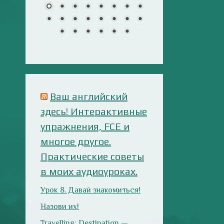
многое другое.
Практические советы
в моих аудиоуроках.
Урок 8. Давай знакомиться!
Назови их!
Travelling: Destination —
China
Сложи пазлы
Анализ русофобских
материалов
Ana Alonso (El Independiente),
dependiente de sus prejuicios