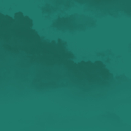
валенсия
Аликанте
без политики
валентиада
галерея
зарисовки
горы
живопись
дали
животные
изображения
испания
интервью
искусство
испания и россия
испанские идиомы
испанский язык
карантин
истории