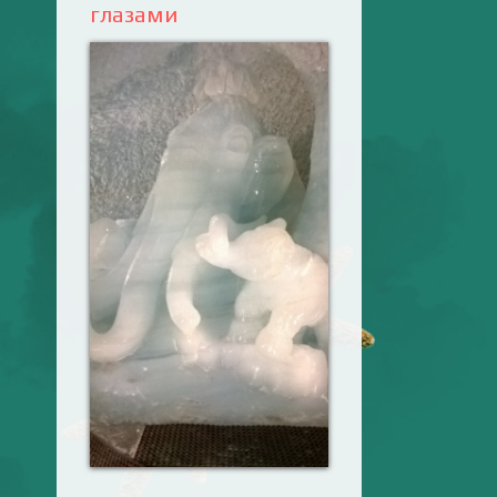
глазами
Ваш английский
здесь! Интерактивные
упражнения, FCE и