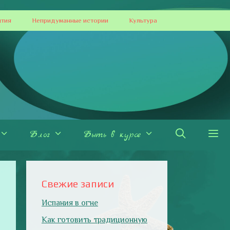
ытия
Непридуманные истории
Культура
Блог
Быть в курсе
Свежие записи
Испания в огне
Как готовить традиционную