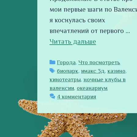
мои первые шаги по Валенс
я коснулась своих
впечатлений от первого …
Читать дальше
Рубрики
Города
,
Что посмотреть
Метки
биопарк
,
имакс 3д
,
казино
,
кинотеатры
,
ночные клубы в
валенсии
,
океанариум
4 комментария