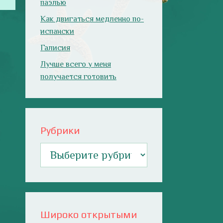
паэлью
Как двигаться медленно по-
испански
Галисия
Лучше всего у меня
получается готовить
Рубрики
Рубрики
Широко открытыми