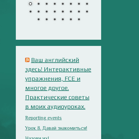
многое другое.
Практические советы
в моих аудиоуроках.
Reporting events
Урок 8. Давай знакомиться!
Назови их!
Travelling: Destination —
China
Анализ русофобских
материалов
Ana Alonso (El Independiente),
dependiente de sus prejuicios