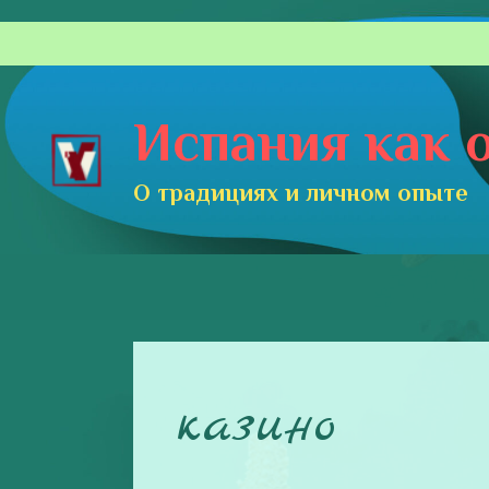
Перейти
к
содержимому
Испания как о
О традициях и личном опыте
казино