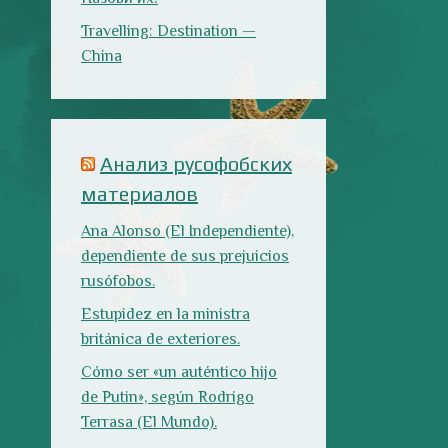
rusófobos.
Estupidez en la ministra
británica de exteriores.
Cómo ser «un auténtico hijo
de Putin», según Rodrigo
Terrasa (El Mundo).
Marcos Lema, rusófobo faltón
en El Confidencial.
Последние записи
Испания в огне
Как готовить
Как двигаться
традиционную
медленно по-
паэлью
испански