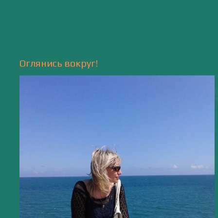
Природа
- 17 -
Напишите мне
valentiada.ch@gmail.com