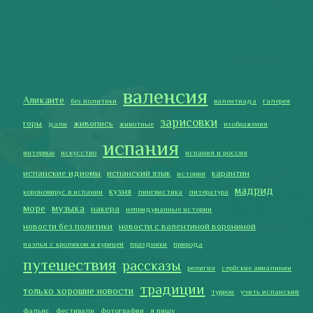
мадрид
кухня
короновирус в испании
лингвистика
литература
море
музыка
накера
непридуманные истории
новости без политики
новости с валентиной ворониной
паэлья с кроликом и курицей
праздники
природа
путешествия
рассказы
религия
сербские авиалинии
традиции
только хорошие новости
туррон
учить испанский
фальяс
фестивали
фотографии
я пишу