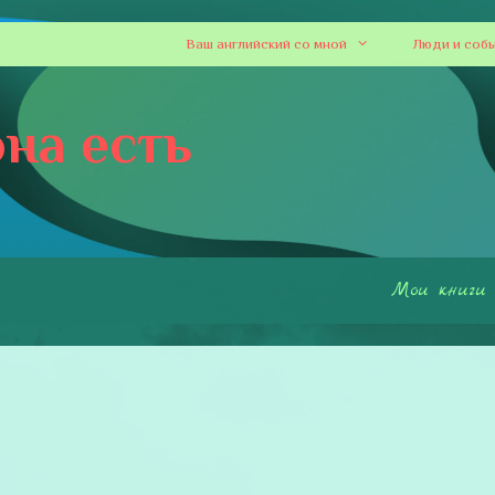
Ваш английский со мной
Люди и соб
на есть
Мои книги