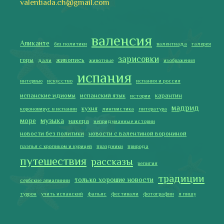
путешествия
рассказы
религия
традиции
только хорошие новости
сербские авиалинии
туррон
учить испанский
фальяс
фестивали
фотографии
я пишу
Последние записи
Испания в огне
Как готовить традиционную паэлью
Как двигаться медленно по-испански
Галисия
Лучше всего у меня получается готовить