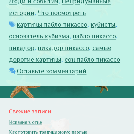
Люди и события
,
Непридуманные
истории
,
Что посмотреть
Метки
картины пабло пикассо
,
кубисты
,
основатель кубизма
,
пабло пикассо
,
пикадор
,
пикадор пикассо
,
самые
дорогие картины
,
сон пабло пикассо
Оставьте комментарий
Свежие записи
Испания в огне
Как готовить традиционную паэлью