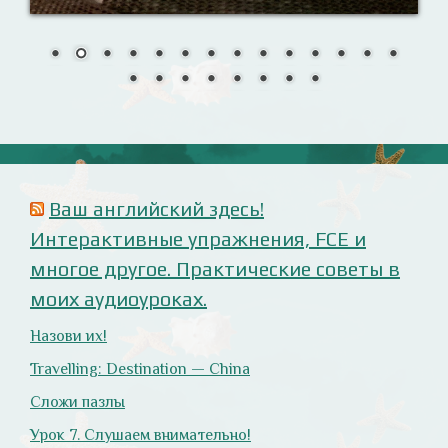
моих аудиоуроках.
Назови их!
Travelling: Destination — China
Сложи пазлы
Урок 7. Слушаем внимательно!
Анализ русофобских материалов
Ana Alonso (El Independiente), dependiente de sus
prejuicios rusófobos.
Estupidez en la ministra británica de exteriores.
Cómo ser «un auténtico hijo de Putin», según Rodrigo
Terrasa (El Mundo).
Marcos Lema, rusófobo faltón en El Confidencial.