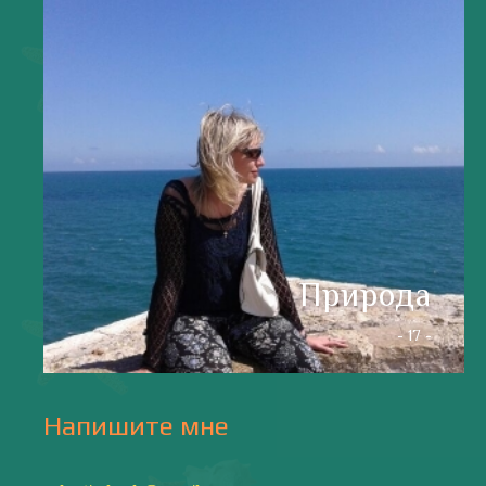
- 17 -
Напишите мне
valentiada.ch@gmail.com
валенсия
Аликанте
без политики
валентиада
галерея
зарисовки
горы
живопись
дали
животные
изображения
испания
интервью
искусство
испания и россия
испанские идиомы
испанский язык
карантин
истории
мадрид
кухня
короновирус в испании
лингвистика
литература
море
музыка
накера
непридуманные истории
новости без политики
новости с валентиной ворониной
паэлья с кроликом и курицей
праздники
природа