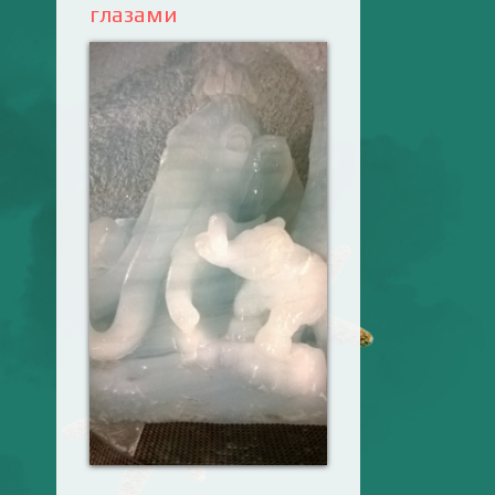
глазами
Ваш английский
здесь! Интерактивные
упражнения, FCE и