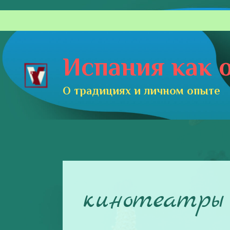
Перейти
к
содержимому
Испания как о
О традициях и личном опыте
кинотеатры