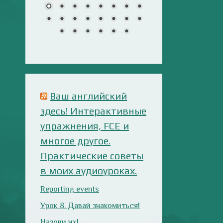
многое другое.
Практические советы
в моих аудиоуроках.
Reporting events
Урок 8. Давай знакомиться!
Назови их!
Travelling: Destination —
China
Анализ русофобских
материалов
Ana Alonso (El Independiente),
dependiente de sus prejuicios