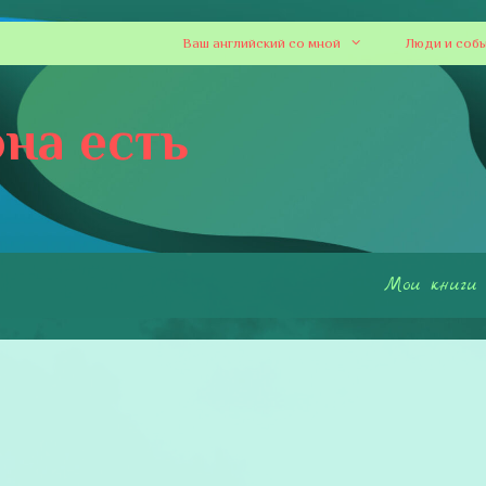
Ваш английский со мной
Люди и соб
на есть
Мои книги