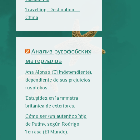
rusófobos.
Estupidez en la ministra
británica de exteriores.
Cómo ser «un auténtico hijo
de Putin», según Rodrigo
Terrasa (El Mundo).
Marcos Lema, rusófobo faltón
en El Confidencial.
Последние записи
Испания в огне
Как готовить
Как двигаться
традиционную
медленно по-
паэлью
испански