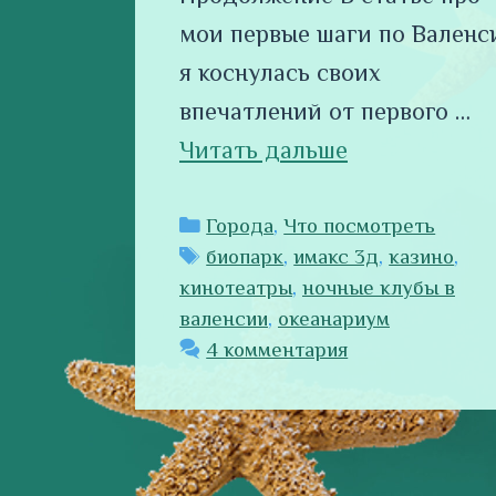
мои первые шаги по Валенс
я коснулась своих
впечатлений от первого …
Читать дальше
Рубрики
Города
,
Что посмотреть
Метки
биопарк
,
имакс 3д
,
казино
,
кинотеатры
,
ночные клубы в
валенсии
,
океанариум
4 комментария