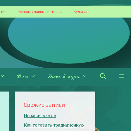
ытия
Непридуманные истории
Культура
Блог
Быть в курсе
Свежие записи
Испания в огне
Как готовить традиционную