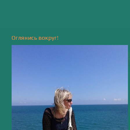
Природа
- 17 -
Напишите мне
valentiada.ch@gmail.com