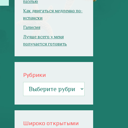
паэлью
Как двигаться медленно по-
испански
Галисия
Лучше всего у меня
получается готовить
Рубрики
Рубрики
Широко открытыми