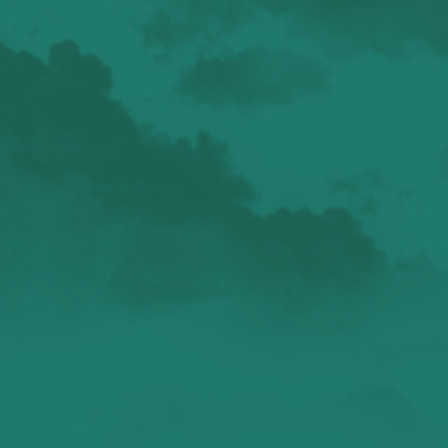
валенсия
Аликанте
без политики
валентиада
галерея
зарисовки
горы
живопись
дали
животные
изображения
испания
интервью
искусство
испания и россия
испанские идиомы
испанский язык
карантин
истории