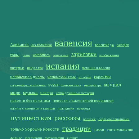
мадрид
кухня
короновирус в испании
лингвистика
литература
море
музыка
накера
непридуманные истории
новости без политики
новости с валентиной ворониной
паэлья с кроликом и курицей
праздники
природа
путешествия
рассказы
религия
сербские авиалинии
традиции
только хорошие новости
туррон
учить испанский
фальяс
фестивали
фотографии
я пишу