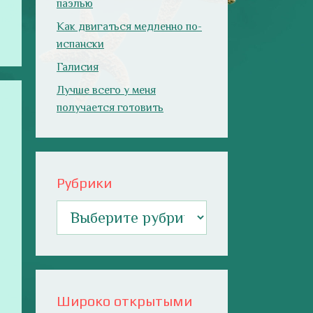
паэлью
Как двигаться медленно по-
испански
Галисия
Лучше всего у меня
получается готовить
Рубрики
Рубрики
Широко открытыми