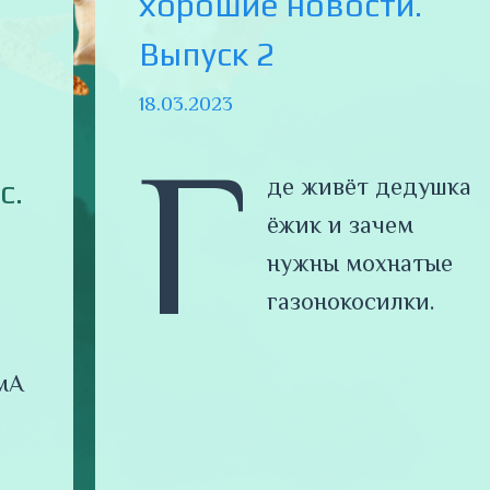
хорошие новости.
Выпуск 2
18.03.2023
Г
с.
де живёт дедушка
ёжик и зачем
нужны мохнатые
газонокосилки.
мА