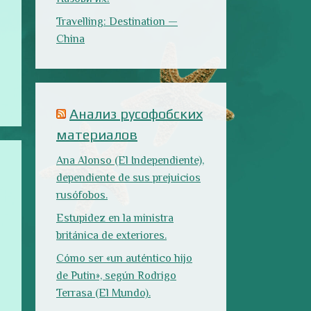
rusófobos.
Estupidez en la ministra
británica de exteriores.
Cómo ser «un auténtico hijo
de Putin», según Rodrigo
Terrasa (El Mundo).
Marcos Lema, rusófobo faltón
en El Confidencial.