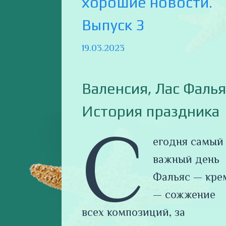
хорошие новости.
Выпуск 3
19.03.2023
Валенсия, Лас Фалья
История праздника
С
егодня самый
важный день
Фальяс — кре
— сожжение
всех композиций, за