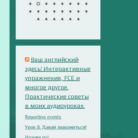
многое другое.
Практические советы
в моих аудиоуроках.
Reporting events
Урок 8. Давай знакомиться!
Назови их!
Travelling: Destination —
China
Анализ русофобских
материалов
Ana Alonso (El Independiente),
dependiente de sus prejuicios