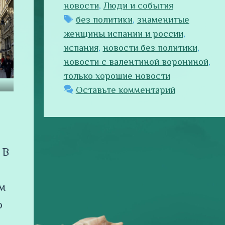
новости
,
Люди и события
Метки
без политики
,
знаменитые
женщины испании и россии
,
испания
,
новости без политики
,
новости с валентиной ворониной
,
только хорошие новости
Оставьте комментарий
 В
м
о