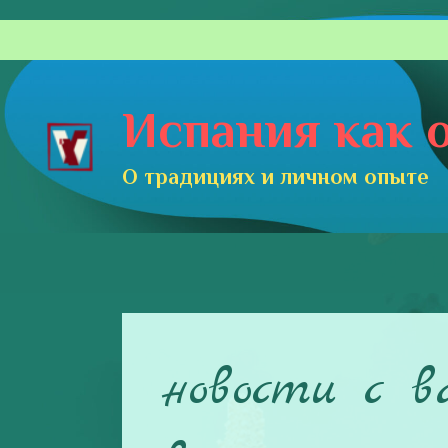
Перейти
к
содержимому
Испания как о
О традициях и личном опыте
новости с в