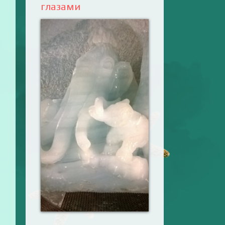
глазами
Ваш английский
здесь! Интерактивные
упражнения, FCE и