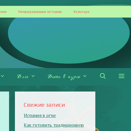
ытия
Непридуманные истории
Культура
Блог
Быть в курсе
Свежие записи
Испания в огне
Как готовить традиционную