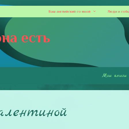
Ваш английский со мной
Люди и соб
на есть
Мои книги
алентиной