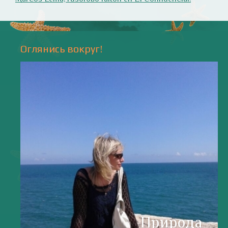
- 17 -
Напишите мне
valentiada.ch@gmail.com
валенсия
Аликанте
без политики
валентиада
галерея
зарисовки
горы
живопись
дали
животные
изображения
испания
интервью
искусство
испания и россия
испанские идиомы
испанский язык
карантин
истории
мадрид
кухня
короновирус в испании
лингвистика
литература
море
музыка
накера
непридуманные истории
новости без политики
новости с валентиной ворониной