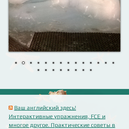
моих аудиоуроках.
Reporting events
Урок 8. Давай знакомиться!
Назови их!
Travelling: Destination — China
Анализ русофобских материалов
Ana Alonso (El Independiente), dependiente de sus
prejuicios rusófobos.
Estupidez en la ministra británica de exteriores.
Cómo ser «un auténtico hijo de Putin», según Rodrigo
Terrasa (El Mundo).
Marcos Lema, rusófobo faltón en El Confidencial.