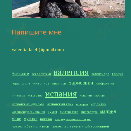
паэлья с кроликом и курицей
праздники
природа
путешествия
рассказы
религия
традиции
только хорошие новости
сербские авиалинии
туррон
учить испанский
фальяс
фестивали
фотографии
я пишу
Последние записи
Испания в огне
Как готовить традиционную паэлью
Как двигаться медленно по-испански
Галисия
Лучше всего у меня получается готовить