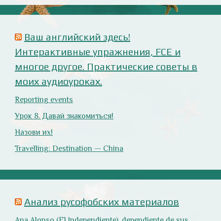
Estupidez en la ministra británica de exteriores.
Cómo ser «un auténtico hijo de Putin», según Rodrigo
Terrasa (El Mundo).
Marcos Lema, rusófobo faltón en El Confidencial.
Оглянись вокруг!