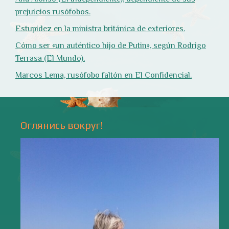
Природа
- 17 -
Напишите мне
valentiada.ch@gmail.com
валенсия
Аликанте
без политики
валентиада
галерея
зарисовки
горы
живопись
дали
животные
изображения
испания