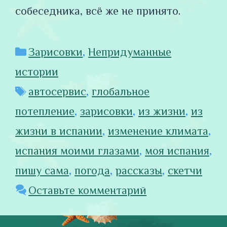
собеседника, всё же не принято.
Рубрики
Зарисовки
,
Непридуманные
истории
Метки
автосервис
,
глобальное
потепление
,
зарисовки
,
из жизни
,
из
жизни в испании
,
изменение климата
,
испания моими глазами
,
моя испания
,
пишу сама
,
погода
,
рассказы
,
скетчи
Оставьте комментарий