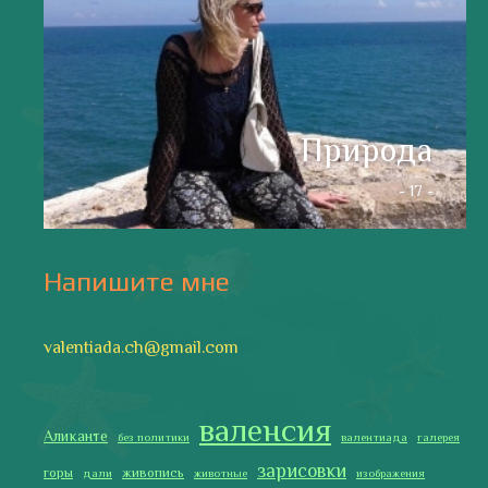
интервью
искусство
испания и россия
испанские идиомы
испанский язык
карантин
истории
мадрид
кухня
короновирус в испании
лингвистика
литература
море
музыка
накера
непридуманные истории
новости без политики
новости с валентиной ворониной
паэлья с кроликом и курицей
праздники
природа
путешествия
рассказы
религия
традиции
только хорошие новости
сербские авиалинии
туррон
учить испанский
фальяс
фестивали
фотографии
я пишу
Последние записи
Испания в огне
Как готовить традиционную паэлью