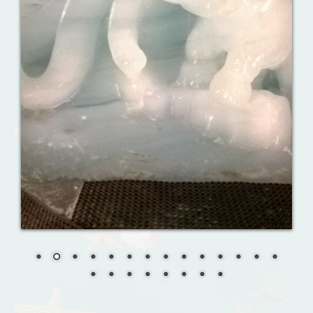
Ваш английский здесь!
Интерактивные упражнения, FCE и
многое другое. Практические советы в
моих аудиоуроках.
Reporting events
Урок 8. Давай знакомиться!
Назови их!
Travelling: Destination — China
Анализ русофобских материалов
Ana Alonso (El Independiente), dependiente de sus
prejuicios rusófobos.