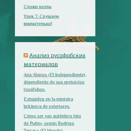
dependiente de sus prejuicios
rusófobos.
Estupidez en la ministra
británica de exteriores.
Cómo ser «un auténtico hijo
de Putin», según Rodrigo
Terrasa (El Mundo).
Marcos Lema, rusófobo faltón
en El Confidencial.
Последние записи
Испания в огне
Как готовить
Как двигаться
традиционную
медленно по-