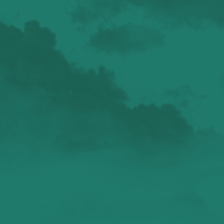
валенсия
Аликанте
без политики
валентиада
галерея
зарисовки
горы
живопись
дали
животные
изображения
испания
интервью
искусство
испания и россия