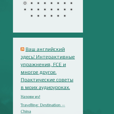
многое другое.
Практические советы
в моих аудиоуроках.
Назови их!
Travelling: Destination —
China
Сложи пазлы
Урок 7. Слушаем
внимательно!
Анализ русофобских
материалов
Ana Alonso (El Independiente),