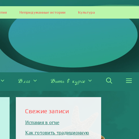
ытия
Непридуманные истории
Культура
Блог
Быть в курсе
Свежие записи
Испания в огне
Как готовить традиционную