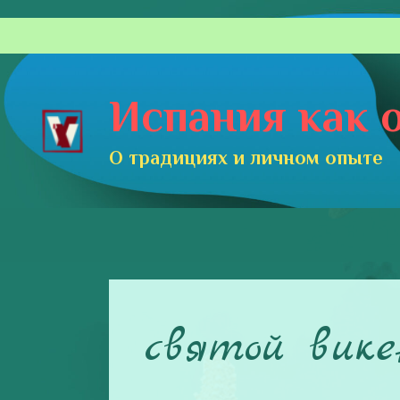
Перейти
к
содержимому
Испания как о
О традициях и личном опыте
святой вик