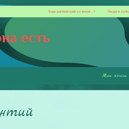
Ваш английский со мной
Люди и соб
на есть
Мои книги
ентий