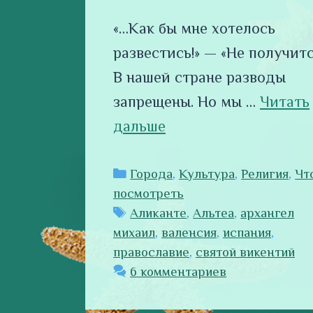
«…Как бы мне хотелось
развестись!» — «Не получитс
В нашей стране разводы
запрещены. Но мы …
Читать
дальше
Рубрики
Города
,
Культура
,
Религия
,
Чт
посмотреть
Метки
Аликанте
,
Альтеа
,
архангел
михаил
,
валенсия
,
испания
,
православие
,
святой викентий
6 комментариев