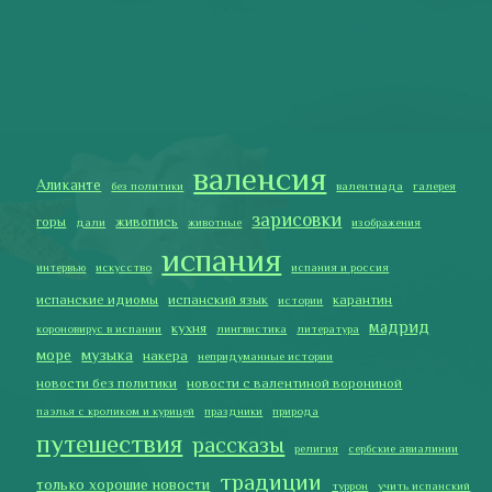
испанские идиомы
испанский язык
карантин
истории
мадрид
кухня
короновирус в испании
лингвистика
литература
море
музыка
накера
непридуманные истории
новости без политики
новости с валентиной ворониной
паэлья с кроликом и курицей
праздники
природа
путешествия
рассказы
религия
сербские авиалинии
традиции
только хорошие новости
туррон
учить испанский
фальяс
фестивали
фотографии
я пишу