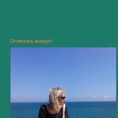
Природа
- 17 -
Напишите мне
valentiada.ch@gmail.com