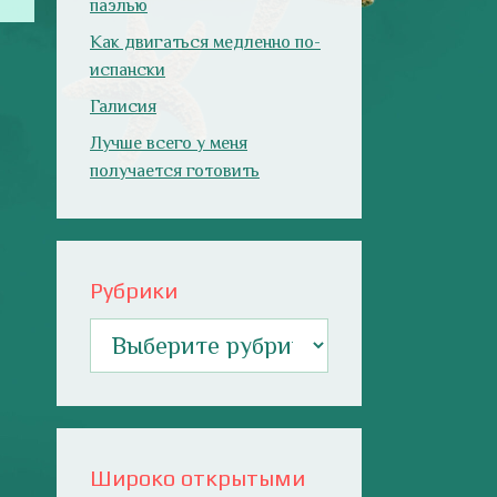
паэлью
Как двигаться медленно по-
испански
Галисия
Лучше всего у меня
получается готовить
Рубрики
Рубрики
Широко открытыми