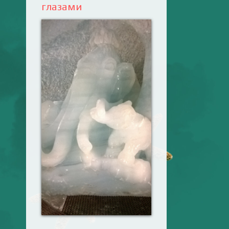
глазами
Ваш английский
здесь! Интерактивные
упражнения, FCE и