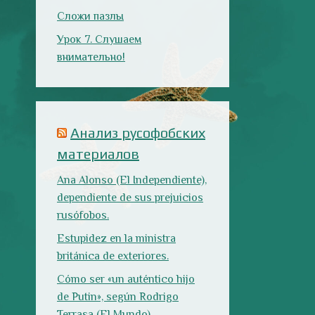
dependiente de sus prejuicios
rusófobos.
Estupidez en la ministra
británica de exteriores.
Cómo ser «un auténtico hijo
de Putin», según Rodrigo
Terrasa (El Mundo).
Marcos Lema, rusófobo faltón
en El Confidencial.
Последние записи
Испания в огне
Как готовить
Как двигаться
традиционную
медленно по-