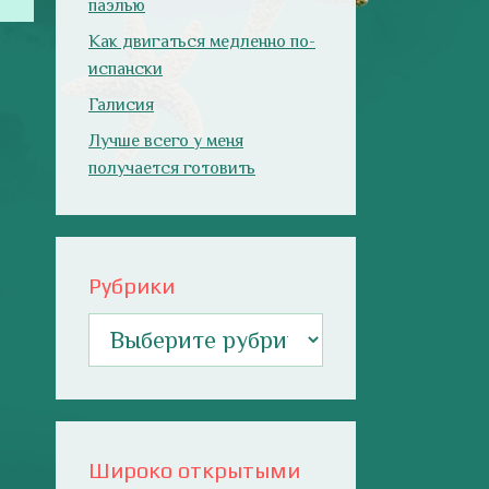
паэлью
Как двигаться медленно по-
испански
Галисия
Лучше всего у меня
получается готовить
Рубрики
Рубрики
Широко открытыми