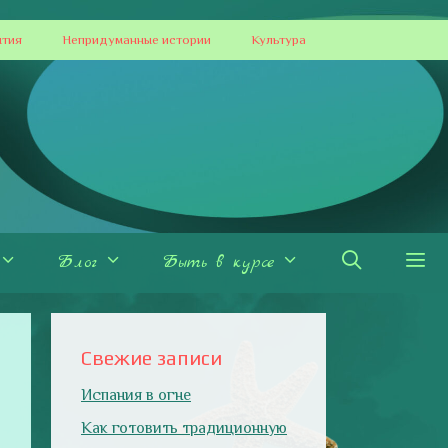
ытия
Непридуманные истории
Культура
Блог
Быть в курсе
Свежие записи
Испания в огне
Как готовить традиционную