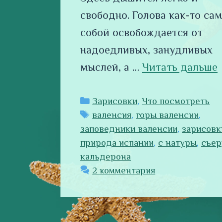
свободно. Голова как-то са
собой освобождается от
надоедливых, занудливых
мыслей, а …
Читать дальше
Рубрики
Зарисовки
,
Что посмотреть
Метки
валенсия
,
горы валенсии
,
заповедники валенсии
,
зарисовк
природа испании
,
с натуры
,
сьер
кальдерона
2 комментария