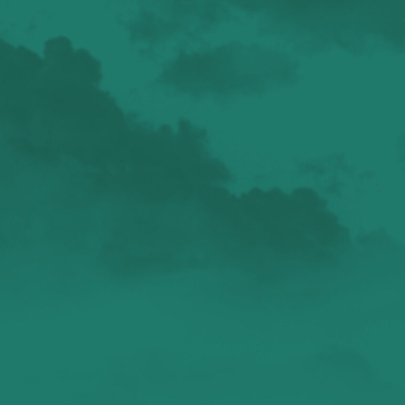
валенсия
Аликанте
без политики
валентиада
галерея
зарисовки
горы
живопись
дали
животные
изображения
испания
интервью
искусство
испания и россия