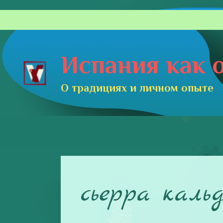
Перейти
к
содержимому
Испания как о
О традициях и личном опыте
сьерра каль