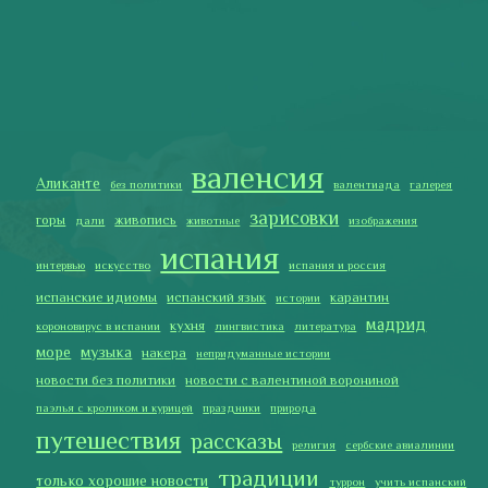
испанские идиомы
испанский язык
карантин
истории
мадрид
кухня
короновирус в испании
лингвистика
литература
море
музыка
накера
непридуманные истории
новости без политики
новости с валентиной ворониной
паэлья с кроликом и курицей
праздники
природа
путешествия
рассказы
религия
сербские авиалинии
традиции
только хорошие новости
туррон
учить испанский
фальяс
фестивали
фотографии
я пишу