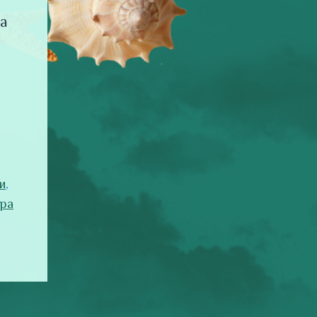
ма
и
,
ра