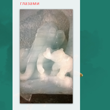
глазами
Ваш английский
здесь! Интерактивные
упражнения, FCE и