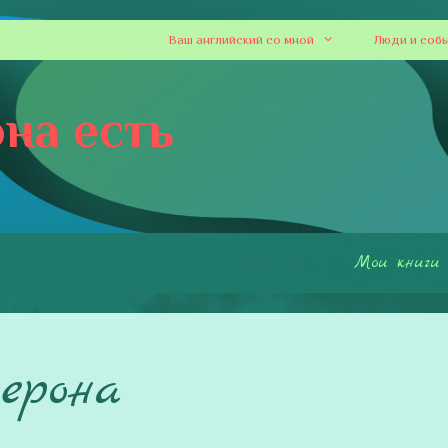
Ваш английский со мной
Люди и соб
на есть
Мои книги
дерона