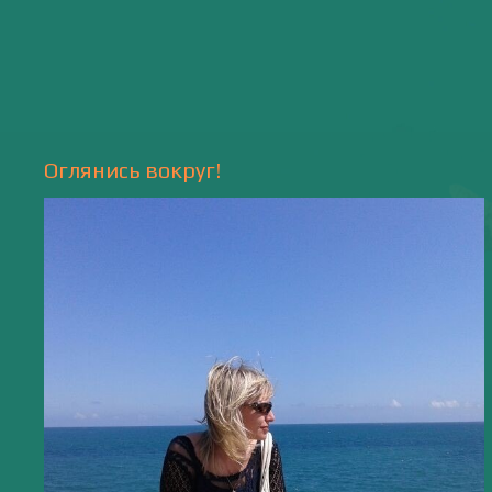
Природа
- 17 -
Напишите мне
valentiada.ch@gmail.com