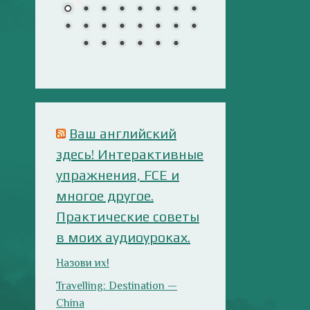
многое другое.
Практические советы
в моих аудиоуроках.
Назови их!
Travelling: Destination —
China
Сложи пазлы
Урок 7. Слушаем
внимательно!
Анализ русофобских
материалов
Ana Alonso (El Independiente),