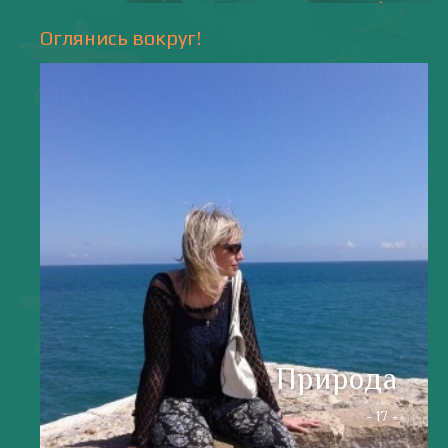
Напишите мне
valentiada.ch@gmail.com
валенсия
Аликанте
без политики
валентиада
галерея
зарисовки
горы
живопись
дали
животные
изображения
испания
интервью
искусство
испания и россия
испанские идиомы
испанский язык
карантин
истории
мадрид
кухня
короновирус в испании
лингвистика
литература
море
музыка
накера
непридуманные истории
новости без политики
новости с валентиной ворониной
паэлья с кроликом и курицей
праздники
природа
путешествия
рассказы
религия
традиции
только хорошие новости
сербские авиалинии