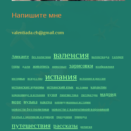
туррон
учить испанский
фальяс
фестивали
фотографии
я пишу
Последние записи
Испания в огне
Как готовить традиционную паэлью
Как двигаться медленно по-испански
Галисия
Лучше всего у меня получается готовить
2019 Copyright © Испания как она есть. Все права защищены.
Тексты и изображения на этом сайте авторские, если не
указано иное. Копирование разрешено только с указанием