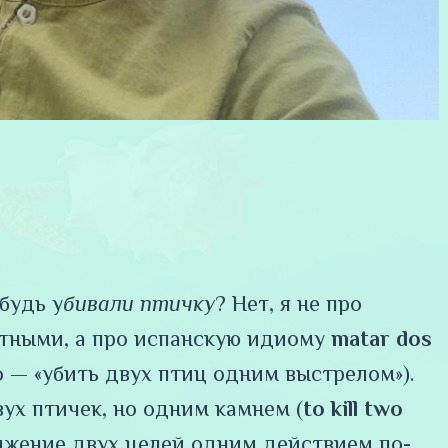
будь у
бивали птичку
? Нет, я не про
тными, а про испанскую идиому
matar dos
 — «убить двух птиц одним выстрелом»).
ух птичек, но одним камнем (
to kill two
тижение двух целей одним действием по-