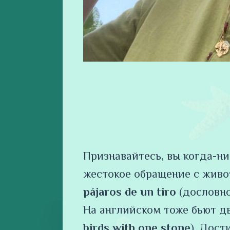
Признавайтесь, вы когда-ни
жестокое обращение с живо
pájaros de un tiro
(дословно
На английском тоже бьют дв
birds with one stone
). Дос