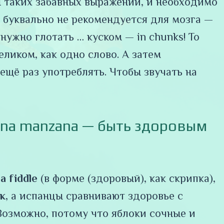
н таких забавных выражений, и необходимо
 буквально не рекомендуется для мозга —
нужно глотать … куском — in chunks! То
еликом, как одно слово. А затем
 ещё раз употреблять. Чтобы звучать на
 una manzana — быть здоровым
 a fiddle
(в форме (здоровый), как скрипка),
к
, а испанцы сравнивают здоровье с
Возможно, потому что яблоки сочные и