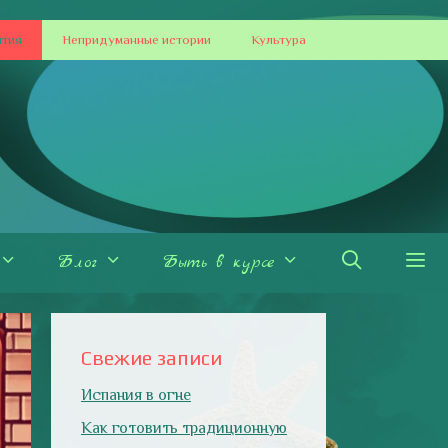
ытия
Непридуманные истории
Культура
Блог
Быть в курсе
Свежие записи
Испания в огне
Как готовить традиционную