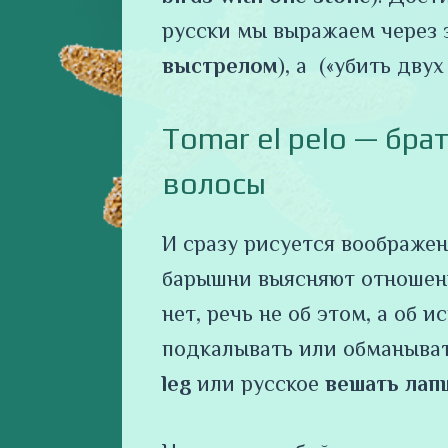
русски мы выражаем через з
выстрелом
), а («убить дву
Tomar el pelo — бра
волосы
И сразу рисуется воображен
барышни выясняют отношени
нет, речь не об этом, а об
подкалывать или обманыват
leg
или русское
вешать лап