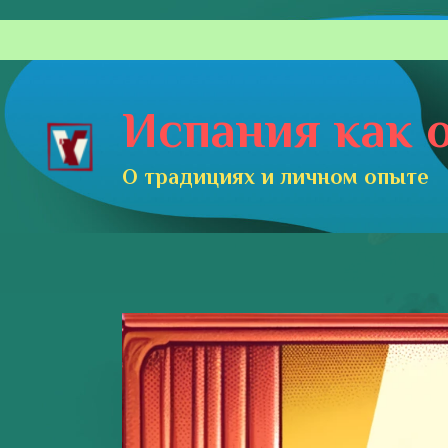
Перейти
к
содержимому
Испания как о
О традициях и личном опыте