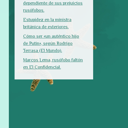
rusófobos.
Estupidez en la ministra
británica de exteriores.
Cómo ser «un auténtico hijo
de Putin», según Rodrigo
Terrasa (El Mundo).
Marcos Lema, rusófobo faltón
en El Confidencial.