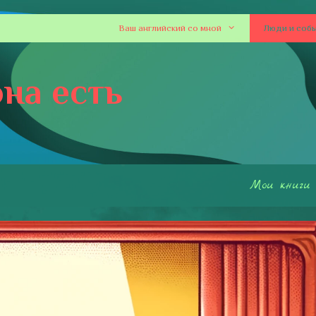
Ваш английский со мной
Люди и соб
на есть
Мои книги