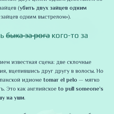
айцев (
убить двух зайцев одним
х зайцев одним выстрелом»).
ть
быка за рога
кого-то за
ием известная сцена: две склочные
я, вцепившись друг другу в волосы. Но
 испанской идиоме
tomar el pelo
— мягко
ь. Это как английское
to pull someone’s
шу на уши
.