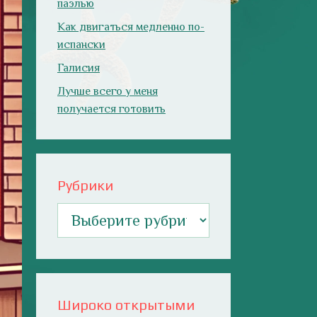
паэлью
Как двигаться медленно по-
испански
Галисия
Лучше всего у меня
получается готовить
Рубрики
Рубрики
Широко открытыми