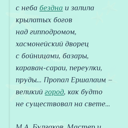
с неба
бездна
и залила
крылатых богов
над гипподромом,
хасмонейский дворец
с бойницами, базары,
караван-сараи, переулки,
пруды… Пропал Ершалаим –
великий
город
, как будто
не существовал на свете…
М.А. Булгаков, Мастер и