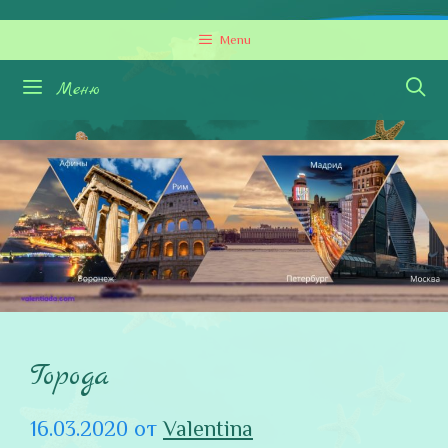
Перейти
Menu
к
содержимому
Меню
Города
16.03.2020
от
Valentina