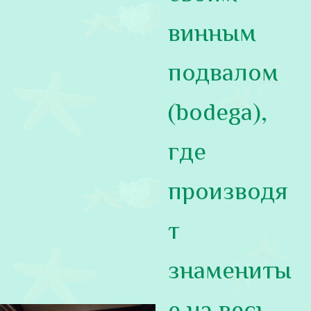
винным
подвалом
(bodega),
где
производя
т
знамениты
е на весь