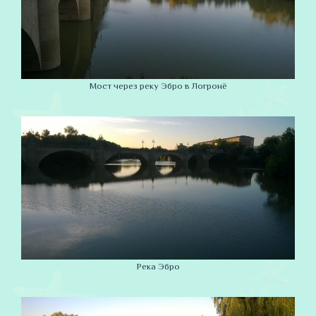
Мост через реку Эбро в Логронё
Река Эбро