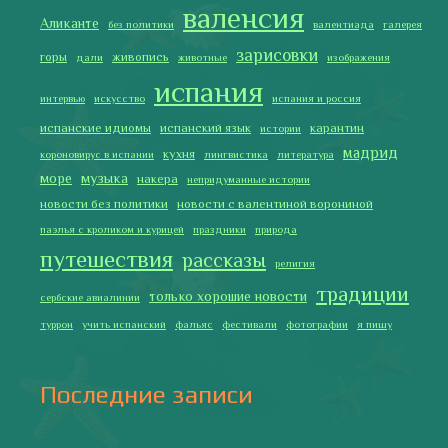
валенсия
Аликанте
без политики
валентиада
галерея
зарисовки
горы
живопись
дали
животные
изображения
испания
интервью
искусство
испания и россия
испанские идиомы
испанский язык
карантин
истории
мадрид
кухня
короновирус в испании
лингвистика
литература
море
музыка
накера
непридуманные истории
новости без политики
новости с валентиной ворониной
паэлья с кроликом и курицей
праздники
природа
путешествия
рассказы
религия
традиции
только хорошие новости
сербские авиалинии
туррон
учить испанский
фальяс
фестивали
фотографии
я пишу
Последние записи