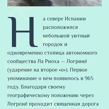
Н
а севере Испании
расположился
небольшой уютный
городок и
одновременно столица автономного
сообщества Ла Риоха — Логр
о
нё
(ударение на второе «о»). Первое
упоминание о нем появилось в 965
году. Благодаря своему
географическому положению через
Логронё проходит священная дорога