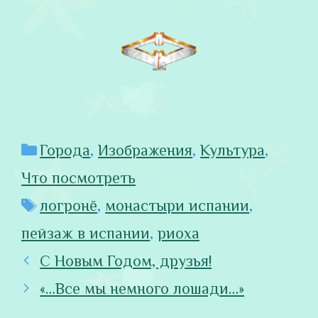
Рубрики
Города
,
Изображения
,
Культура
,
Что посмотреть
Метки
логронё
,
монастыри испании
,
пейзаж в испании
,
риоха
С Новым Годом, друзья!
«…Все мы немного лошади…»