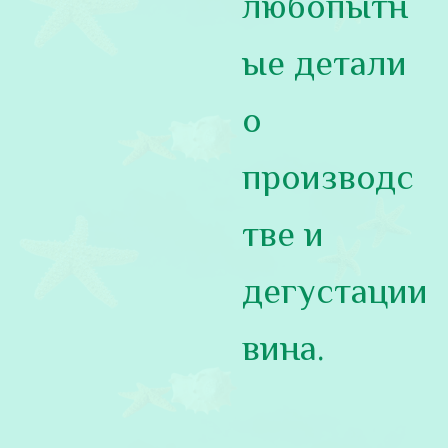
любопытн
ые детали
о
производс
тве и
дегустации
вина.