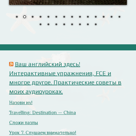
Анализ русофобских материалов
Ana Alonso (El Independiente), dependiente de sus
prejuicios rusófobos.
Estupidez en la ministra británica de exteriores.
Cómo ser «un auténtico hijo de Putin», según Rodrigo
Terrasa (El Mundo).
Marcos Lema, rusófobo faltón en El Confidencial.
Оглянись вокруг!