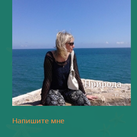
valentiada.ch@gmail.com
валенсия
Аликанте
без политики
валентиада
галерея
зарисовки
горы
живопись
дали
животные
изображения
испания
интервью
искусство
испания и россия
испанские идиомы
испанский язык
карантин
истории
мадрид
кухня
короновирус в испании
лингвистика
литература
море
музыка
накера
непридуманные истории
новости без политики
новости с валентиной ворониной
паэлья с кроликом и курицей
праздники
природа
путешествия
рассказы
религия
традиции
только хорошие новости
сербские авиалинии
туррон
учить испанский
фальяс
фестивали
фотографии
я пишу