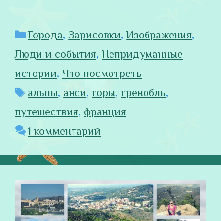
Рубрики
Города
,
Зарисовки
,
Изображения
,
Люди и события
,
Непридуманные
истории
,
Что посмотреть
Метки
альпы
,
анси
,
горы
,
гренобль
,
путешествия
,
франция
1 комментарий