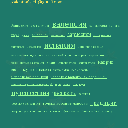
Последние записи
Испания в огне
Как готовить традиционную паэлью
Как двигаться медленно по-испански
Галисия
Лучше всего у меня получается готовить
2019 Copyright © Испания как она есть. Все права защищены.
Тексты и изображения на этом сайте авторские, если не
указано иное. Копирование разрешено только с указанием
активной ссылки на автора и источник.