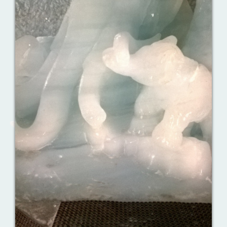
Ваш английский здесь!
Интерактивные упражнения, FCE и
многое другое. Практические советы в
моих аудиоуроках.
Назови их!
Travelling: Destination — China
Сложи пазлы
Урок 7. Слушаем внимательно!