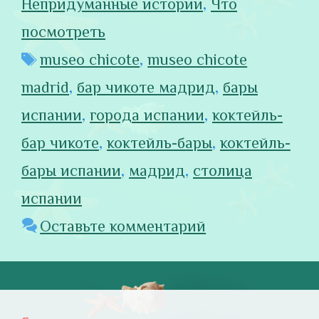
Непридуманные истории
,
Что
посмотреть
Метки
museo chicote
,
museo chicote
madrid
,
бар чикоте мадрид
,
бары
испании
,
города испании
,
коктейль-
бар чикоте
,
коктейль-бары
,
коктейль-
бары испании
,
мадрид
,
столица
испании
Оставьте комментарий