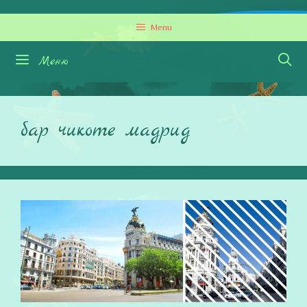
Перейти
Menu
к
содержимому
Меню
бар чикоте мадрид