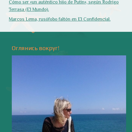
Природа
- 17 -
Напишите мне
valentiada.ch@gmail.com
валенсия
Аликанте
без политики
валентиада
галерея
зарисовки
горы
живопись
дали
животные
изображения
испания
интервью
искусство
испания и россия
испанские идиомы
испанский язык
карантин
истории
мадрид
кухня
короновирус в испании
лингвистика
литература