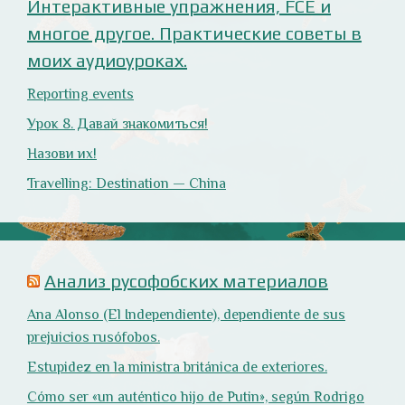
Cómo ser «un auténtico hijo de Putin», según Rodrigo
Terrasa (El Mundo).
Marcos Lema, rusófobo faltón en El Confidencial.
Оглянись вокруг!