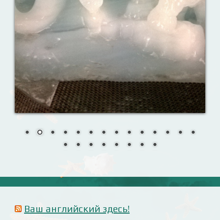
Интерактивные упражнения, FCE и
многое другое. Практические советы в
моих аудиоуроках.
Reporting events
Урок 8. Давай знакомиться!
Назови их!
Travelling: Destination — China
Анализ русофобских материалов
Ana Alonso (El Independiente), dependiente de sus
prejuicios rusófobos.
Estupidez en la ministra británica de exteriores.