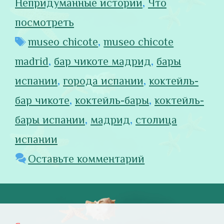
Непридуманные истории
,
Что
посмотреть
Метки
museo chicote
,
museo chicote
madrid
,
бар чикоте мадрид
,
бары
испании
,
города испании
,
коктейль-
бар чикоте
,
коктейль-бары
,
коктейль-
бары испании
,
мадрид
,
столица
испании
Оставьте комментарий