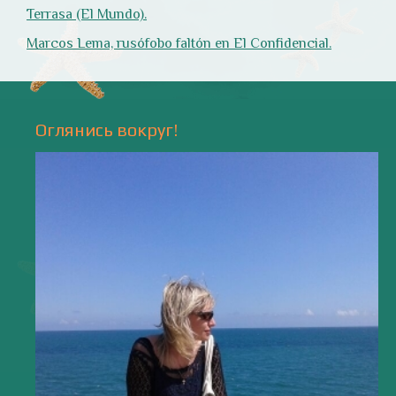
Природа
- 17 -
Напишите мне
valentiada.ch@gmail.com
валенсия
Аликанте
без политики
валентиада
галерея
зарисовки
горы
живопись
дали
животные
изображения
испания
интервью
искусство
испания и россия
испанские идиомы
испанский язык
карантин
истории
мадрид
кухня
короновирус в испании
лингвистика
литература