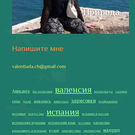
море
музыка
накера
непридуманные истории
новости без политики
новости с валентиной ворониной
паэлья с кроликом и курицей
праздники
природа
путешествия
рассказы
религия
традиции
только хорошие новости
сербские авиалинии
туррон
учить испанский
фальяс
фестивали
фотографии
я пишу
Последние записи
Испания в огне
Как готовить традиционную паэлью
Как двигаться медленно по-испански
Галисия