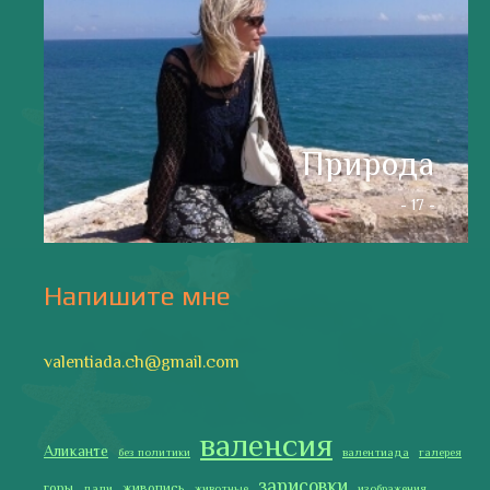
испания
интервью
искусство
испания и россия
испанские идиомы
испанский язык
карантин
истории
мадрид
кухня
короновирус в испании
лингвистика
литература
море
музыка
накера
непридуманные истории
новости без политики
новости с валентиной ворониной
паэлья с кроликом и курицей
праздники
природа
путешествия
рассказы
религия
традиции
только хорошие новости
сербские авиалинии
туррон
учить испанский
фальяс
фестивали
фотографии
я пишу
Последние записи
Испания в огне
Как готовить традиционную паэлью