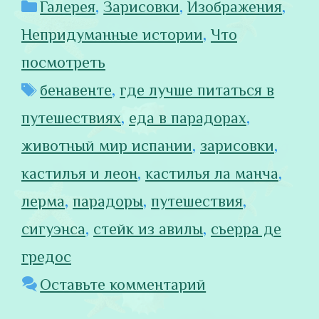
Рубрики
Галерея
,
Зарисовки
,
Изображения
,
Непридуманные истории
,
Что
посмотреть
Метки
бенавенте
,
где лучше питаться в
путешествиях
,
еда в парадорах
,
животный мир испании
,
зарисовки
,
кастилья и леон
,
кастилья ла манча
,
лерма
,
парадоры
,
путешествия
,
сигуэнса
,
стейк из авилы
,
сьерра де
гредос
Оставьте комментарий