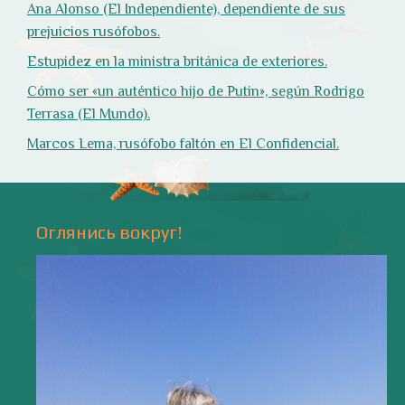
Природа
- 17 -
Напишите мне
valentiada.ch@gmail.com
валенсия
Аликанте
без политики
валентиада
галерея
зарисовки
горы
живопись
дали
животные
изображения