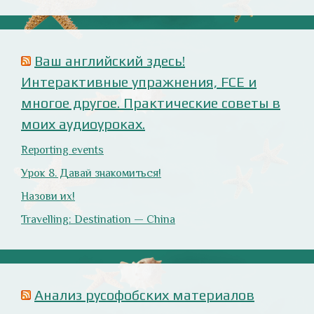
prejuicios rusófobos.
Estupidez en la ministra británica de exteriores.
Cómo ser «un auténtico hijo de Putin», según Rodrigo
Terrasa (El Mundo).
Marcos Lema, rusófobo faltón en El Confidencial.
Оглянись вокруг!