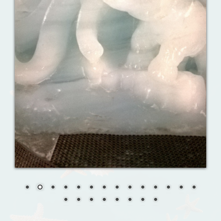
Ваш английский здесь!
Интерактивные упражнения, FCE и
многое другое. Практические советы в
моих аудиоуроках.
Reporting events
Урок 8. Давай знакомиться!
Назови их!
Travelling: Destination — China
Анализ русофобских материалов
Ana Alonso (El Independiente), dependiente de sus