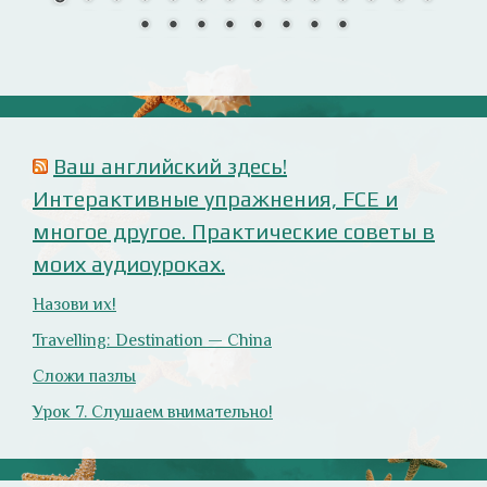
Анализ русофобских материалов
Ana Alonso (El Independiente), dependiente de sus
prejuicios rusófobos.
Estupidez en la ministra británica de exteriores.
Cómo ser «un auténtico hijo de Putin», según Rodrigo
Terrasa (El Mundo).
Marcos Lema, rusófobo faltón en El Confidencial.
Оглянись вокруг!