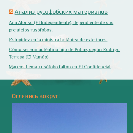
Природа
- 17 -
Напишите мне
valentiada.ch@gmail.com
валенсия