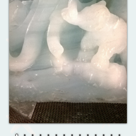
Ваш английский здесь!
Интерактивные упражнения, FCE и
многое другое. Практические советы в
моих аудиоуроках.
Назови их!
Travelling: Destination — China
Сложи пазлы
Урок 7. Слушаем внимательно!