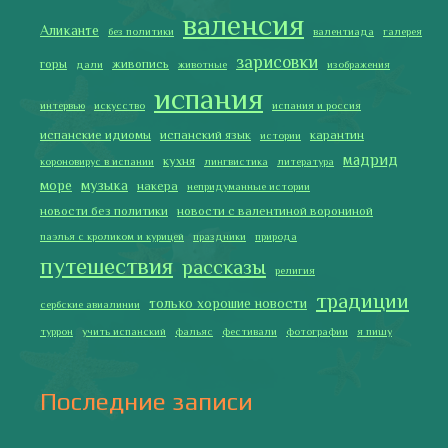
Как готовить традиционную паэлью
Как двигаться медленно по-испански
Галисия
Лучше всего у меня получается готовить
2019 Copyright © Испания как она есть. Все права защищены.
Тексты и изображения на этом сайте авторские, если не
указано иное. Копирование разрешено только с указанием
активной ссылки на автора и источник.