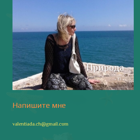
Аликанте
без политики
валентиада
галерея
зарисовки
горы
живопись
дали
животные
изображения
испания
интервью
искусство
испания и россия
испанские идиомы
испанский язык
карантин
истории
мадрид
кухня
короновирус в испании
лингвистика
литература
море
музыка
накера
непридуманные истории
новости без политики
новости с валентиной ворониной
паэлья с кроликом и курицей
праздники
природа
путешествия
рассказы
религия
традиции
только хорошие новости
сербские авиалинии
туррон
учить испанский
фальяс
фестивали
фотографии
я пишу
Последние записи
Испания в огне