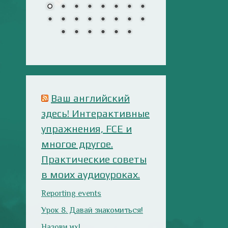
многое другое.
Практические советы
в моих аудиоуроках.
Reporting events
Урок 8. Давай знакомиться!
Назови их!
Travelling: Destination —
China
Анализ русофобских
материалов
Ana Alonso (El Independiente),
dependiente de sus prejuicios