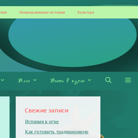
ытия
Непридуманные истории
Культура
Блог
Быть в курсе
Свежие записи
Испания в огне
Как готовить традиционную