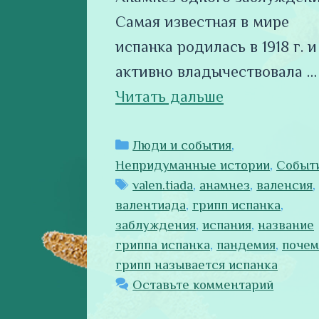
Самая известная в мире
испанка родилась в 1918 г. и
активно владычествовала …
Читать дальше
Рубрики
Люди и события
,
Непридуманные истории
,
Событ
Метки
valen.tiada
,
анамнез
,
валенсия
,
валентиада
,
грипп испанка
,
заблуждения
,
испания
,
название
гриппа испанка
,
пандемия
,
почем
грипп называется испанка
Оставьте комментарий