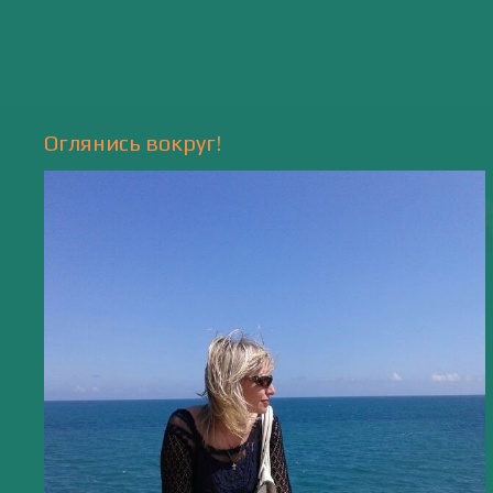
Природа
- 17 -
Напишите мне
valentiada.ch@gmail.com