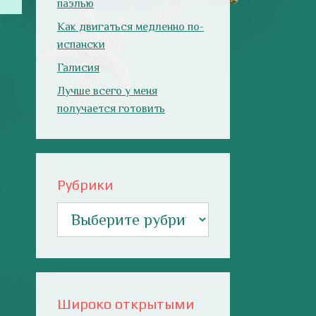
паэлью
Как двигаться медленно по-
испански
Галисия
Лучше всего у меня
получается готовить
Рубрики
Рубрики
Широко открытыми