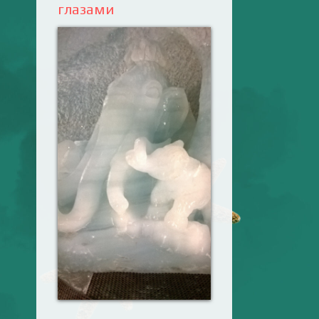
глазами
Ваш английский
здесь! Интерактивные
упражнения, FCE и