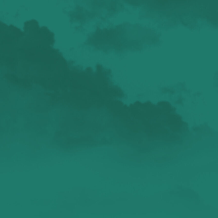
валенсия
Аликанте
без политики
валентиада
галерея
зарисовки
горы
живопись
дали
животные
изображения
испания
интервью
искусство
испания и россия
испанские идиомы
испанский язык
карантин
истории