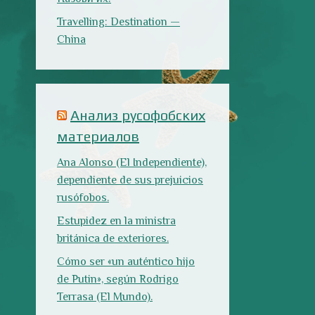
rusófobos.
Estupidez en la ministra
británica de exteriores.
Cómo ser «un auténtico hijo
de Putin», según Rodrigo
Terrasa (El Mundo).
Marcos Lema, rusófobo faltón
en El Confidencial.
Последние записи
Испания в огне
Как готовить
Как двигаться
традиционную
медленно по-
паэлью
испански