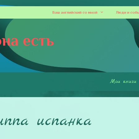
Ваш английский со мной
Люди и соб
на есть
Мои книги
иппа испанка