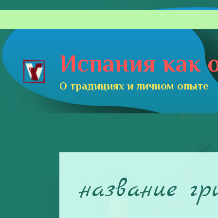
Перейти
к
содержимому
Испания как о
О традициях и личном опыте
название гр