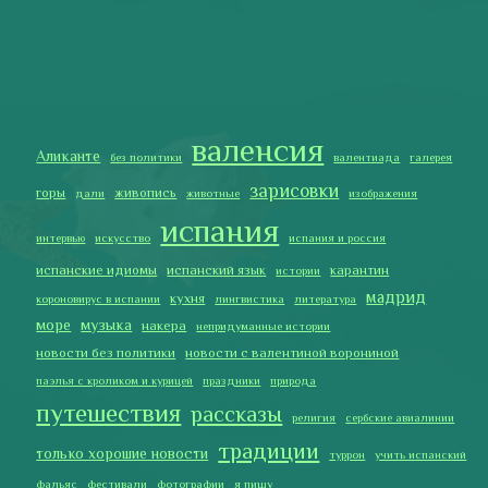
мадрид
кухня
короновирус в испании
лингвистика
литература
море
музыка
накера
непридуманные истории
новости без политики
новости с валентиной ворониной
паэлья с кроликом и курицей
праздники
природа
путешествия
рассказы
религия
сербские авиалинии
традиции
только хорошие новости
туррон
учить испанский
фальяс
фестивали
фотографии
я пишу