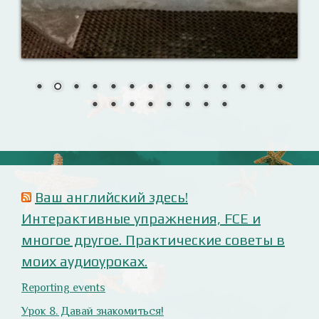
Назови их!
Travelling: Destination — China
Анализ русофобских материалов
Ana Alonso (El Independiente), dependiente de sus
prejuicios rusófobos.
Estupidez en la ministra británica de exteriores.
Cómo ser «un auténtico hijo de Putin», según Rodrigo
Terrasa (El Mundo).
Marcos Lema, rusófobo faltón en El Confidencial.
Оглянись вокруг!