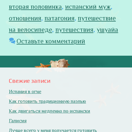
вторая половинка
,
испанский муж
,
отношения
,
патагония
,
путешествие
на велосипеде
,
путешествия
,
ушуайа
Оставьте комментарий
Свежие записи
Испания в огне
Как готовить традиционную паэлью
Как двигаться медленно по-испански
Галисия
Лучше всего у меня получается готовить