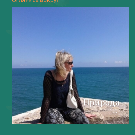
valentiada.ch@gmail.com
валенсия
Аликанте
без политики
валентиада
галерея
зарисовки
горы
живопись
дали
животные
изображения
испания
интервью
искусство
испания и россия
испанские идиомы
испанский язык
карантин
истории
мадрид
кухня
короновирус в испании
лингвистика
литература
море
музыка
накера
непридуманные истории
новости без политики
новости с валентиной ворониной
паэлья с кроликом и курицей
праздники
природа
путешествия
рассказы
религия
традиции
только хорошие новости
сербские авиалинии
туррон
учить испанский
фальяс
фестивали
фотографии
я пишу