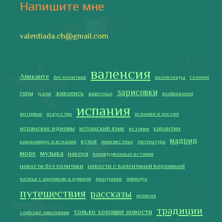
Последние записи
Испания в огне
Как готовить традиционную паэлью
Как двигаться медленно по-испански
Галисия
Лучше всего у меня получается готовить
2019 Copyright © Испания как она есть. Все права защищены.
Тексты и изображения на этом сайте авторские, если не
указано иное. Копирование разрешено только с указанием
активной ссылки на автора и источник.