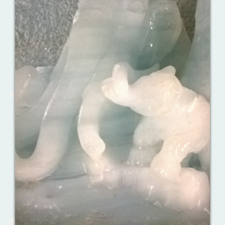
Ваш английский здесь!
Интерактивные упражнения, FCE и
многое другое. Практические советы в
моих аудиоуроках.
Reporting events
Урок 8. Давай знакомиться!