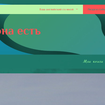
Ваш английский со мной
Люди и соб
на есть
Мои книги