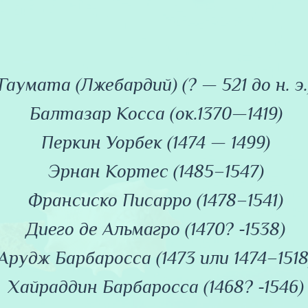
Гаумата (Лжебардий) (? — 521 до н. э.
Балтазар Косса (ок.1370—1419)
Перкин Уорбек (1474 — 1499)
Эрнан Кортес (1485–1547)
Франсиско Писарро (1478–1541)
Диего де Альмагро (1470? -1538)
Арудж Барбаросса (1473 или 1474–1518
Хайраддин Барбаросса (1468? -1546)