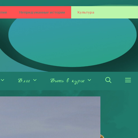
ытия
Непридуманные истории
Культура
Блог
Быть в курсе