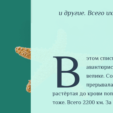
и другие. Всего 
В
этом спис
авантюрис
велике. С
прерывала
растёртая до крови поп
тоже. Всего 2200 км. За