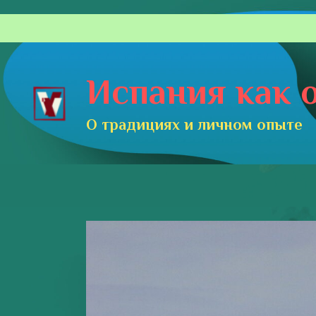
Перейти
к
содержимому
Испания как о
О традициях и личном опыте