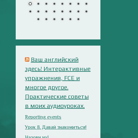
многое другое.
Практические советы
в моих аудиоуроках.
Reporting events
Урок 8. Давай знакомиться!
Назови их!
Travelling: Destination —
China
Анализ русофобских
материалов
Ana Alonso (El Independiente),
dependiente de sus prejuicios