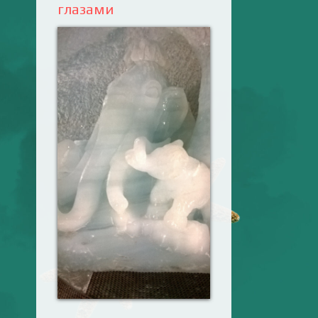
глазами
Ваш английский
здесь! Интерактивные
упражнения, FCE и