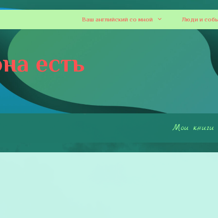
Ваш английский со мной
Люди и соб
на есть
Мои книги