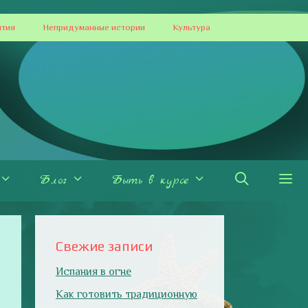
ытия
Непридуманные истории
Культура
Блог
Быть в курсе
Свежие записи
Испания в огне
Как готовить традиционную