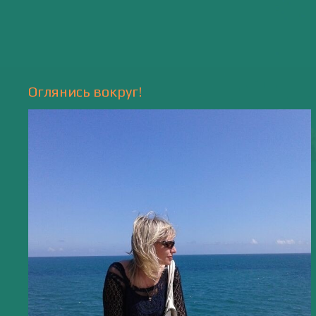
Природа
- 17 -
Напишите мне
valentiada.ch@gmail.com