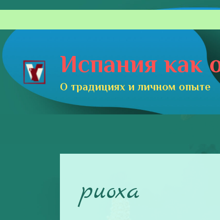
Перейти
к
содержимому
Испания как о
О традициях и личном опыте
риоха