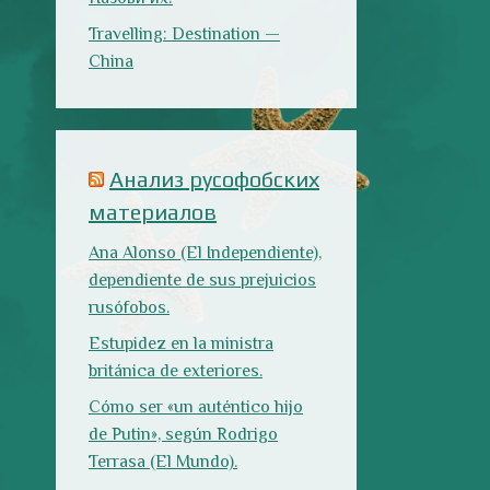
rusófobos.
Estupidez en la ministra
británica de exteriores.
Cómo ser «un auténtico hijo
de Putin», según Rodrigo
Terrasa (El Mundo).
Marcos Lema, rusófobo faltón
en El Confidencial.
Последние записи
Испания в огне
Как готовить
Как двигаться
традиционную
медленно по-
паэлью
испански