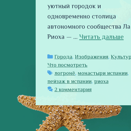
уютный городок и
одновременно столица
автономного сообщества Ла
Риоха — …
Читать дальше
Рубрики
Города
,
Изображения
,
Культу
Что посмотреть
Метки
логронё
,
монастыри испании
,
пейзаж в испании
,
риоха
2 комментария