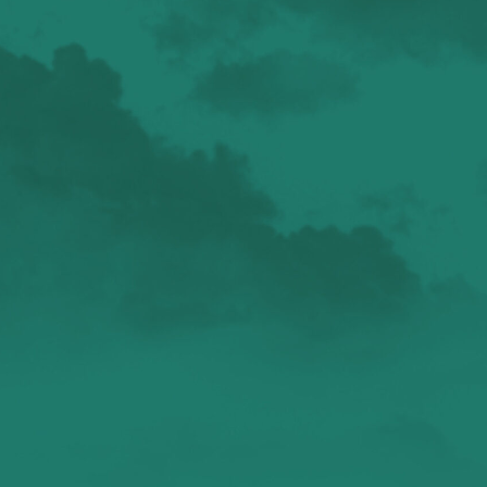
валенсия
Аликанте
без политики
валентиада
галерея
зарисовки
горы
живопись
дали
животные
изображения
испания
интервью
искусство
испания и россия
испанские идиомы
испанский язык
карантин
истории