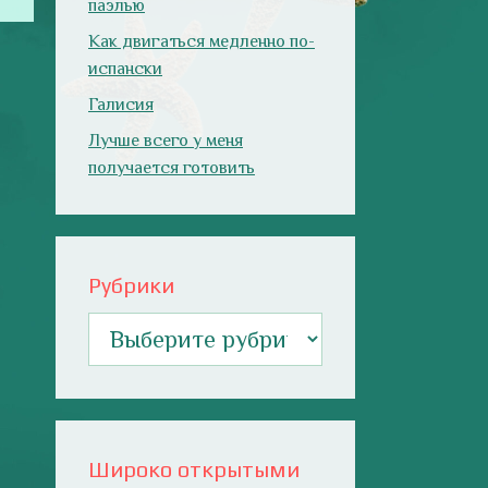
паэлью
Как двигаться медленно по-
испански
Галисия
Лучше всего у меня
получается готовить
Рубрики
Рубрики
Широко открытыми