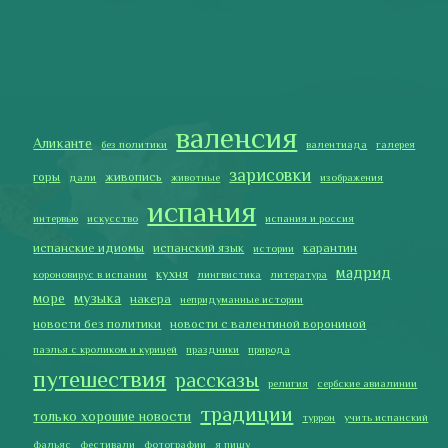
мадрид
кухня
короновирус в испании
лингвистика
литература
море
музыка
накера
непридуманные истории
новости без политики
новости с валентиной ворониной
паэлья с кроликом и курицей
праздники
природа
путешествия
рассказы
религия
сербские авиалинии
традиции
только хорошие новости
туррон
учить испанский
фальяс
фестивали
фотографии
я пишу