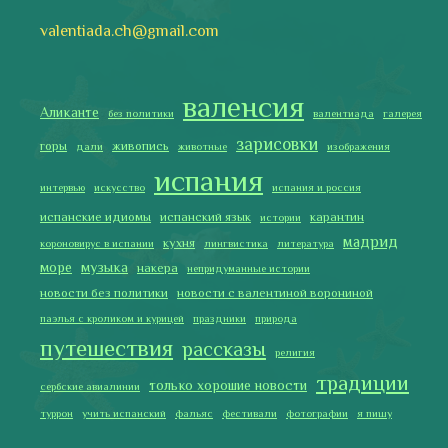
туррон
учить испанский
фальяс
фестивали
фотографии
я пишу
Последние записи
Испания в огне
Как готовить традиционную паэлью
Как двигаться медленно по-испански
Галисия
Лучше всего у меня получается готовить
2019 Copyright © Испания как она есть. Все права защищены.
Тексты и изображения на этом сайте авторские, если не
указано иное. Копирование разрешено только с указанием