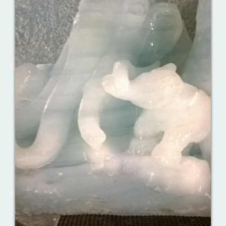
Ваш английский здесь!
Интерактивные упражнения, FCE и
многое другое. Практические советы в
моих аудиоуроках.
Назови их!
Travelling: Destination — China