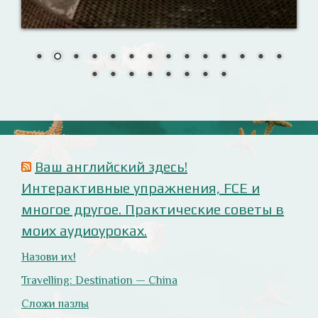
Сложи пазлы
Урок 7. Слушаем внимательно!
Анализ русофобских материалов
Ana Alonso (El Independiente), dependiente de sus
prejuicios rusófobos.
Estupidez en la ministra británica de exteriores.
Cómo ser «un auténtico hijo de Putin», según Rodrigo
Terrasa (El Mundo).
Marcos Lema, rusófobo faltón en El Confidencial.