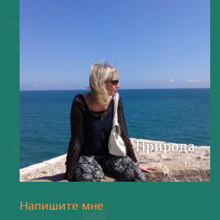
Напишите мне
valentiada.ch@gmail.com
валенсия
Аликанте
без политики
валентиада
галерея
зарисовки
горы
живопись
дали
животные
изображения
испания
интервью
искусство
испания и россия
испанские идиомы
испанский язык
карантин
истории
мадрид
кухня
короновирус в испании
лингвистика
литература
море
музыка
накера
непридуманные истории
новости без политики
новости с валентиной ворониной
паэлья с кроликом и курицей
праздники
природа
путешествия
рассказы
религия
традиции
только хорошие новости
сербские авиалинии