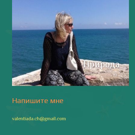
валенсия
Аликанте
без политики
валентиада
галерея
зарисовки
горы
живопись
дали
животные
изображения
испания
интервью
искусство
испания и россия
испанские идиомы
испанский язык
карантин
истории
мадрид
кухня
короновирус в испании
лингвистика
литература
море
музыка
накера
непридуманные истории
новости без политики
новости с валентиной ворониной
паэлья с кроликом и курицей
праздники
природа
путешествия
рассказы
религия
традиции
только хорошие новости
сербские авиалинии
туррон
учить испанский
фальяс
фестивали
фотографии
я пишу
Последние записи