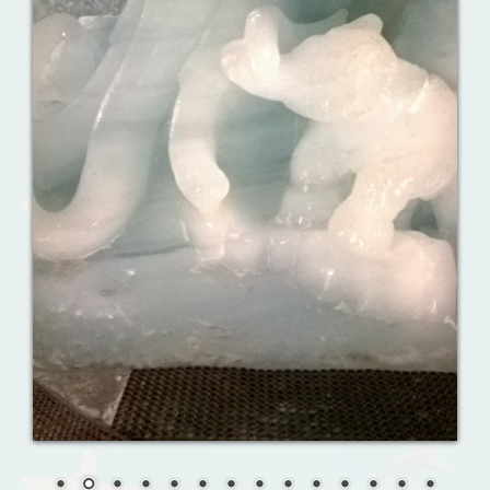
Ваш английский здесь!
Интерактивные упражнения, FCE и
многое другое. Практические советы в
моих аудиоуроках.
Reporting events
Урок 8. Давай знакомиться!
Назови их!
Travelling: Destination — China