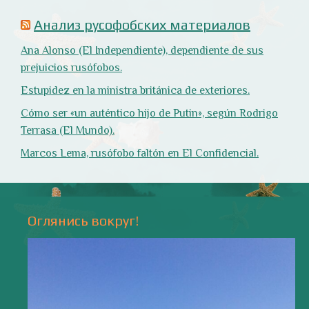
Природа
- 17 -
Напишите мне
valentiada.ch@gmail.com