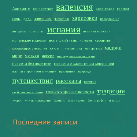
Испания в огне
Как готовить традиционную паэлью
Как двигаться медленно по-испански
Галисия
Лучше всего у меня получается готовить
2019 Copyright © Испания как она есть. Все права защищены.
Тексты и изображения на этом сайте авторские, если не
указано иное. Копирование разрешено только с указанием
активной ссылки на автора и источник.