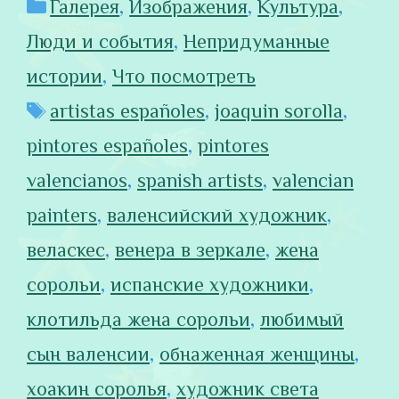
Рубрики
Галерея
,
Изображения
,
Культура
,
Люди и события
,
Непридуманные
истории
,
Что посмотреть
Метки
artistas españoles
,
joaquin sorolla
,
pintores españoles
,
pintores
valencianos
,
spanish artists
,
valencian
painters
,
валенсийский художник
,
веласкес
,
венера в зеркале
,
жена
сорольи
,
испанские художники
,
клотильда жена сорольи
,
любимый
сын валенсии
,
обнаженная женщины
,
хоакин соролья
,
художник света