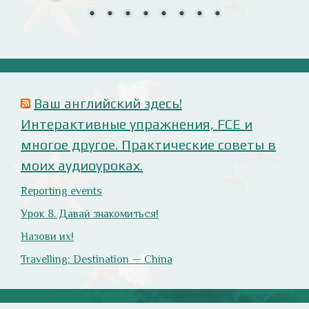
Анализ русофобских материалов
Ana Alonso (El Independiente), dependiente de sus
prejuicios rusófobos.
Estupidez en la ministra británica de exteriores.
Cómo ser «un auténtico hijo de Putin», según Rodrigo
Terrasa (El Mundo).
Marcos Lema, rusófobo faltón en El Confidencial.
Оглянись вокруг!