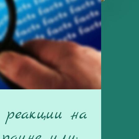
: реакции на
раине или: