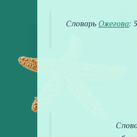
Словарь
Ожегова
: 
Слов