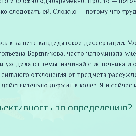
сто и сложно одновременно. Просто — потом
лько следовать ей. Сложно — потому что тру
лась к защите кандидатской диссертации. М
тольевна Бердникова, часто напоминала мне
и уходила от темы: начинай с источника и 
е сильного отклонения от предмета рассужд
действительно держит в колее. Я и сейчас 
бъективность по определению?