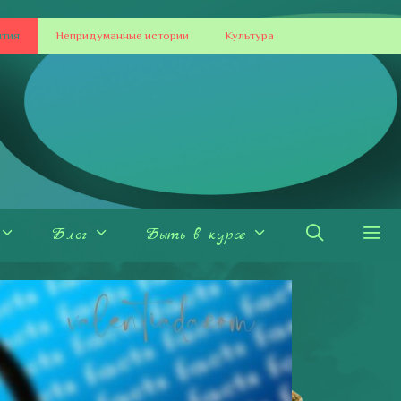
ытия
Непридуманные истории
Культура
Блог
Быть в курсе