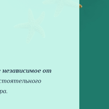
е
независимое
от
остоятельного
ра.