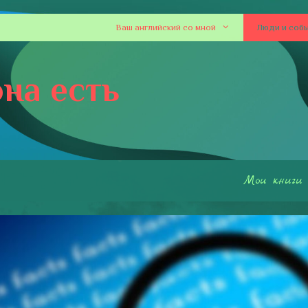
Ваш английский со мной
Люди и соб
на есть
Мои книги