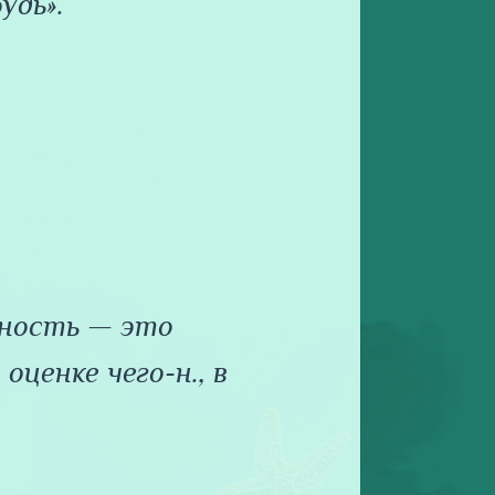
удь».
ность — это
 оценке чего-н., в