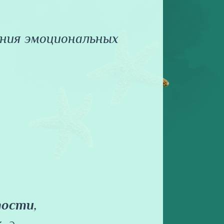
яния эмоциональных
тости
,