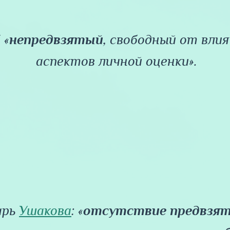
3 «
непредвзятый
, свободный от вли
аспектов личной оценки».
арь
Ушакова
: «
отсутствие
предвзя