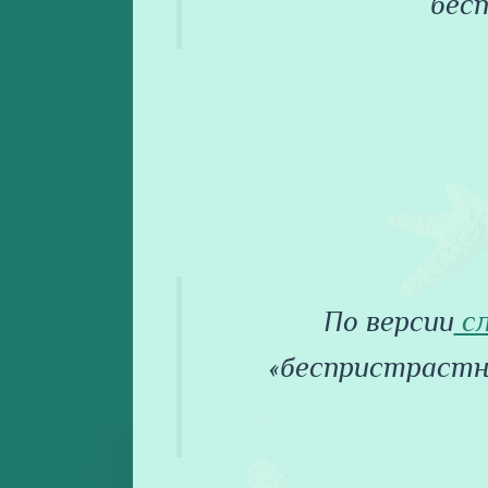
бес
По версии
сл
«беспристраст