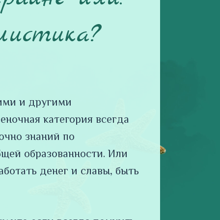
листика?
тими и другими
ценочная категория всегда
очно знаний по
бщей образованности. Или
ботать денег и славы, быть