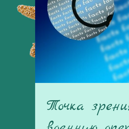
Точка зрени
военную опе