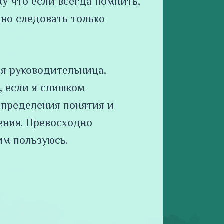
у что если всегда помнить,
дно следовать только
оя руководительница,
, если я слишком
определения понятия и
ения. Превосходно
им пользуюсь.