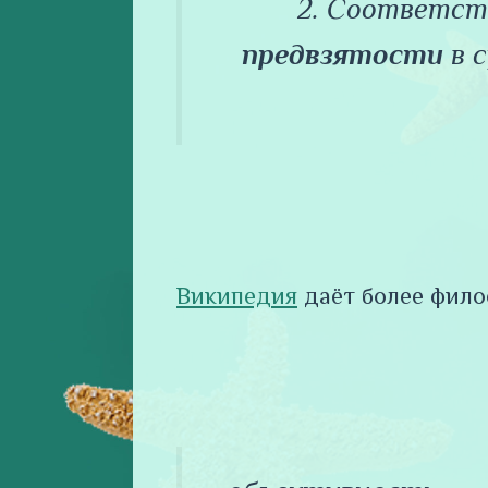
2. Соответст
предвзятости
в с
Википедия
даёт более фило