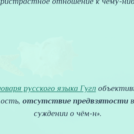
пристрастное отношение к чему-ниб
оваря русского языка Гугл
объектив
ность,
отсутствие
предвзятости
в
суждении о чём-н».