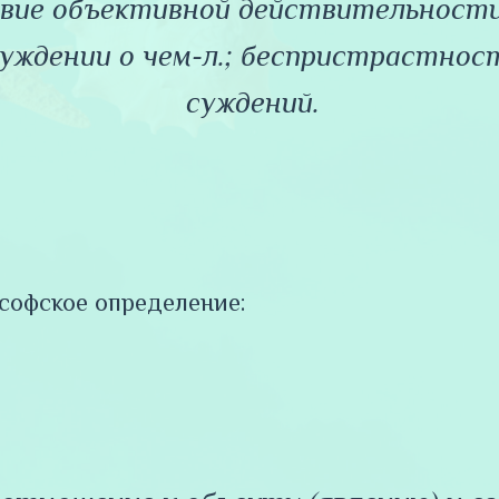
вие объективной действительност
уждении о чем-л.; беспристрастнос
суждений.
софское определение: