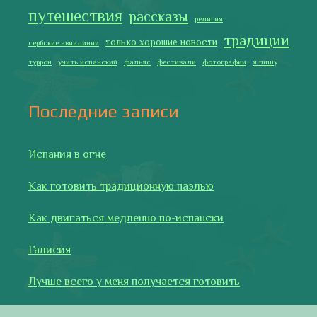
путешествия
рассказы
религия
традиции
только хорошие новости
сербские авиалинии
туррон
учить испанский
фальяс
фестивали
фотографии
я пишу
Последние записи
Испания в огне
Как готовить традиционную паэлью
Как двигаться медленно по-испански
Галисия
Лучше всего у меня получается готовить