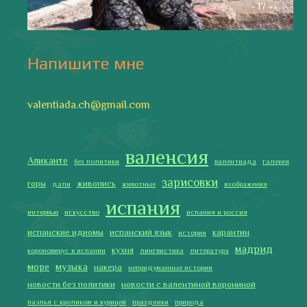
- 17 -
Напишите мне
valentiada.ch@gmail.com
валенсия
Аликанте
без политики
валентиада
галерея
зарисовки
горы
живопись
дали
животные
изображения
испания
интервью
искусство
испания и россия
испанские идиомы
испанский язык
карантин
истории
мадрид
кухня
короновирус в испании
лингвистика
литература
море
музыка
накера
непридуманные истории
новости без политики
новости с валентиной ворониной
паэлья с кроликом и курицей
праздники
природа