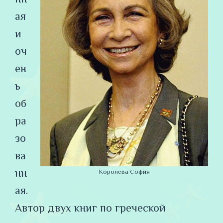
ая
и
оч
ен
ь
об
ра
зо
ва
нн
Королева София
ая.
Автор двух книг по греческой