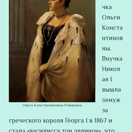
чка
Ольги
Конста
нтинов
ны.
Внучка
Никол
ая I
вышла
замуж
Ольга Константиновна Романова
за
греческого короля Георга I в 1867 и
стала «василисса тон эллинон», что