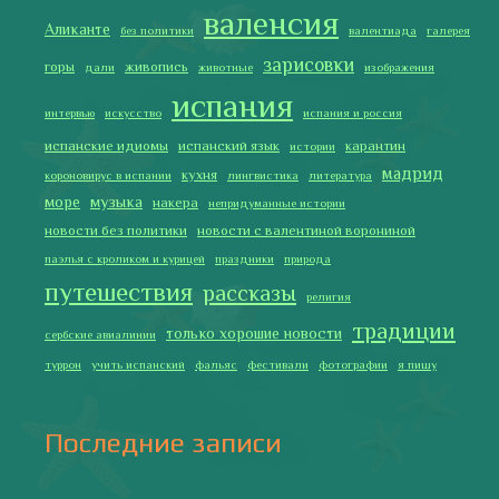
валенсия
Аликанте
без политики
валентиада
галерея
зарисовки
горы
живопись
дали
животные
изображения
испания
интервью
искусство
испания и россия
испанские идиомы
испанский язык
карантин
истории
мадрид
кухня
короновирус в испании
лингвистика
литература
море
музыка
накера
непридуманные истории
новости без политики
новости с валентиной ворониной
паэлья с кроликом и курицей
праздники
природа
путешествия
рассказы
религия
традиции
только хорошие новости
сербские авиалинии
туррон
учить испанский
фальяс
фестивали
фотографии
я пишу
Последние записи