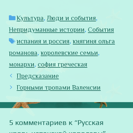
Рубрики
Культура
,
Люди и события
,
Непридуманные истории
,
События
Метки
испания и россия
,
княгиня ольга
романова
,
королевские семьи
,
монархи
,
софия греческая
Предсказание
Горными тропами Валенсии
5 комментариев к “Русская