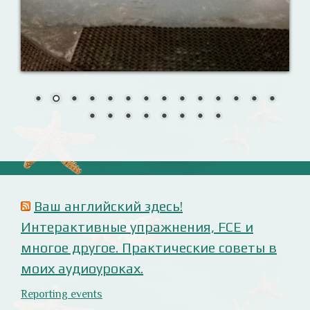
Урок 8. Давай знакомиться!
Назови их!
Travelling: Destination — China
Анализ русофобских материалов
Ana Alonso (El Independiente), dependiente de sus
prejuicios rusófobos.
Estupidez en la ministra británica de exteriores.
Cómo ser «un auténtico hijo de Putin», según Rodrigo
Terrasa (El Mundo).
Marcos Lema, rusófobo faltón en El Confidencial.