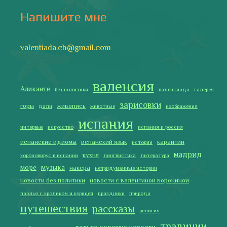
традиции
только хорошие новости
сербские авиалинии
туррон
учить испанский
фальяс
фестивали
фотографии
я пишу
Последние записи
Испания в огне
Как готовить традиционную паэлью
Как двигаться медленно по-испански
Галисия
Лучше всего у меня получается готовить
2019 Copyright © Испания как она есть. Все права защищены.
Тексты и изображения на этом сайте авторские, если не