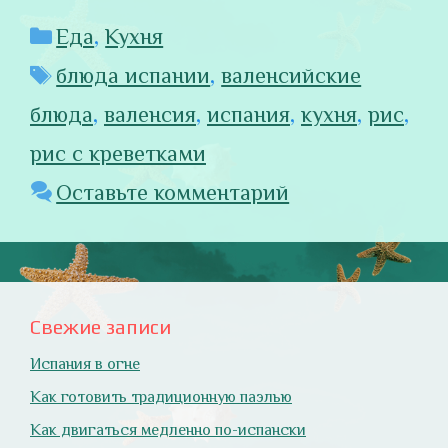
Рубрики
Еда
,
Кухня
Метки
блюда испании
,
валенсийские
блюда
,
валенсия
,
испания
,
кухня
,
рис
,
рис с креветками
Оставьте комментарий
Свежие записи
Испания в огне
Как готовить традиционную паэлью
Как двигаться медленно по-испански