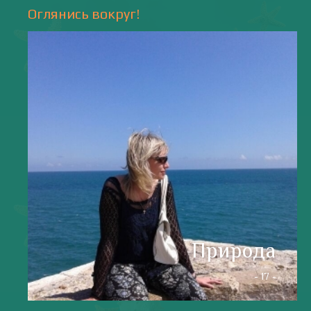
Напишите мне
valentiada.ch@gmail.com
валенсия
Аликанте
без политики
валентиада
галерея
зарисовки
горы
живопись
дали
животные
изображения
испания
интервью
искусство
испания и россия
испанские идиомы
испанский язык
карантин
истории
мадрид
кухня
короновирус в испании
лингвистика
литература
море
музыка
накера
непридуманные истории
новости без политики
новости с валентиной ворониной
паэлья с кроликом и курицей
праздники
природа
путешествия
рассказы
религия