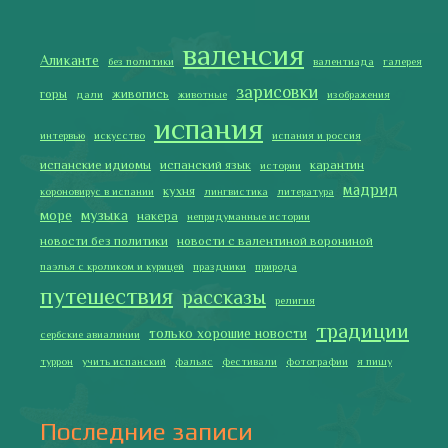
Испания в огне
Как готовить традиционную паэлью
Как двигаться медленно по-испански
Галисия
Лучше всего у меня получается готовить
2019 Copyright © Испания как она есть. Все права защищены.
Тексты и изображения на этом сайте авторские, если не
указано иное. Копирование разрешено только с указанием
активной ссылки на автора и источник.