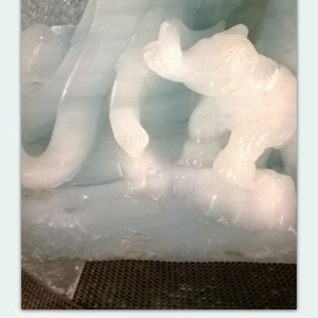
Ваш английский здесь!
Интерактивные упражнения, FCE и
многое другое. Практические советы в
моих аудиоуроках.
Урок 8. Давай знакомиться!
Назови их!
Travelling: Destination — China
Сложи пазлы