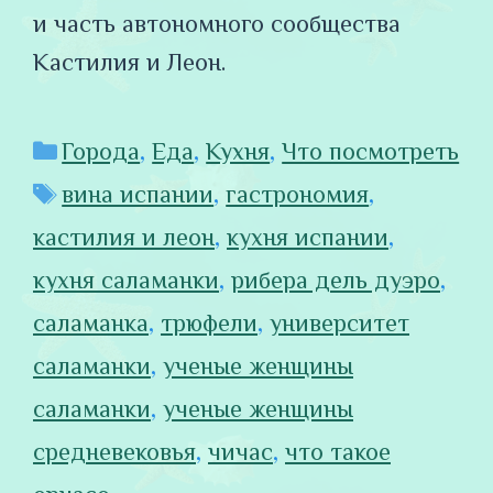
и часть автономного сообщества
Кастилия и Леон.
Рубрики
Города
,
Еда
,
Кухня
,
Что посмотреть
Метки
вина испании
,
гастрономия
,
кастилия и леон
,
кухня испании
,
кухня саламанки
,
рибера дель дуэро
,
саламанка
,
трюфели
,
университет
саламанки
,
ученые женщины
саламанки
,
ученые женщины
средневековья
,
чичас
,
что такое