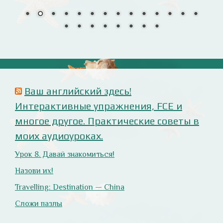
Анализ русофобских материалов
Ana Alonso (El Independiente), dependiente de sus
prejuicios rusófobos.
Estupidez en la ministra británica de exteriores.
Cómo ser «un auténtico hijo de Putin», según Rodrigo
Terrasa (El Mundo).
Marcos Lema, rusófobo faltón en El Confidencial.
Оглянись вокруг!