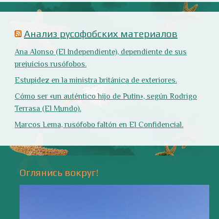
Природа
- 17 -
Напишите мне
valentiada.ch@gmail.com