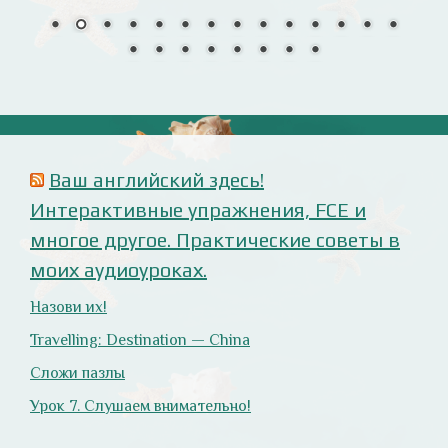
Анализ русофобских материалов
Ana Alonso (El Independiente), dependiente de sus
prejuicios rusófobos.
Estupidez en la ministra británica de exteriores.
Cómo ser «un auténtico hijo de Putin», según Rodrigo
Terrasa (El Mundo).
Marcos Lema, rusófobo faltón en El Confidencial.
Оглянись вокруг!