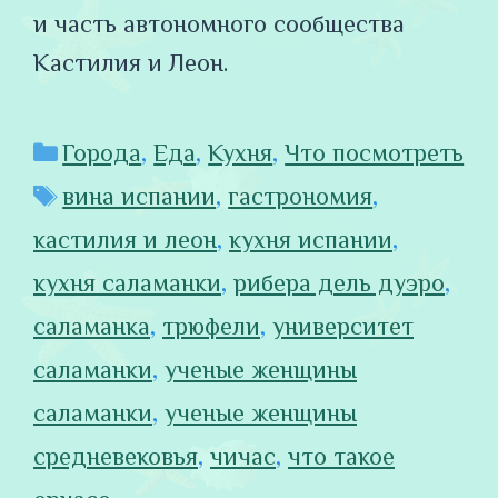
и часть автономного сообщества
Кастилия и Леон.
Рубрики
Города
,
Еда
,
Кухня
,
Что посмотреть
Метки
вина испании
,
гастрономия
,
кастилия и леон
,
кухня испании
,
кухня саламанки
,
рибера дель дуэро
,
саламанка
,
трюфели
,
университет
саламанки
,
ученые женщины
саламанки
,
ученые женщины
средневековья
,
чичас
,
что такое