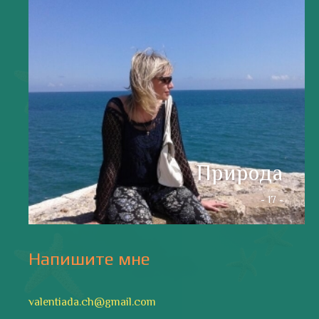
валенсия
Аликанте
без политики
валентиада
галерея
зарисовки
горы
живопись
дали
животные
изображения
испания
интервью
искусство
испания и россия
испанские идиомы
испанский язык
карантин
истории
мадрид
кухня
короновирус в испании
лингвистика
литература
море
музыка
накера
непридуманные истории
новости без политики
новости с валентиной ворониной
паэлья с кроликом и курицей
праздники
природа
путешествия
рассказы
религия
традиции
только хорошие новости
сербские авиалинии
туррон
учить испанский
фальяс
фестивали
фотографии
я пишу
Последние записи