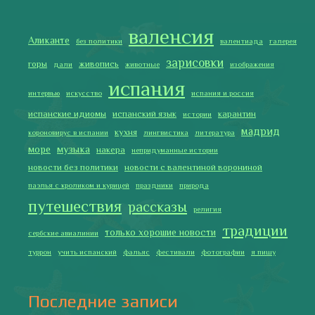
Испания в огне
Как готовить традиционную паэлью
Как двигаться медленно по-испански
Галисия
Лучше всего у меня получается готовить
2019 Copyright © Испания как она есть. Все права защищены.
Тексты и изображения на этом сайте авторские, если не
указано иное. Копирование разрешено только с указанием
активной ссылки на автора и источник.