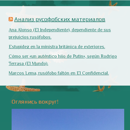
Природа
- 17 -
Напишите мне
valentiada.ch@gmail.com