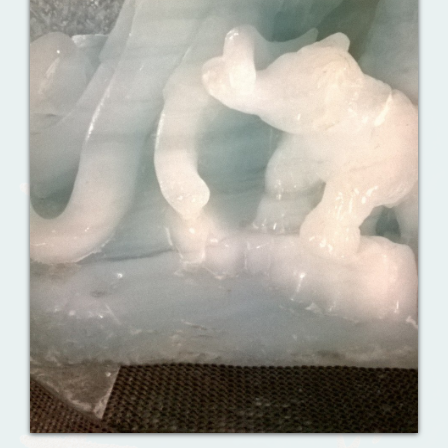
Ваш английский здесь!
Интерактивные упражнения, FCE и
многое другое. Практические советы в
моих аудиоуроках.
Назови их!
Travelling: Destination — China
Сложи пазлы
Урок 7. Слушаем внимательно!