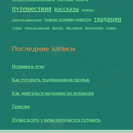
путешествия
рассказы
религия
традиции
только хорошие новости
сербские авиалинии
туррон
учить испанский
фальяс
фестивали
фотографии
я пишу
Последние записи
Испания в огне
Как готовить традиционную паэлью
Как двигаться медленно по-испански
Галисия
Лучше всего у меня получается готовить