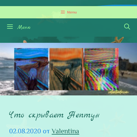
Перейти
Menu
к
содержимому
Меню
Что скрывает Нептун
02.08.2020
от
Valentina