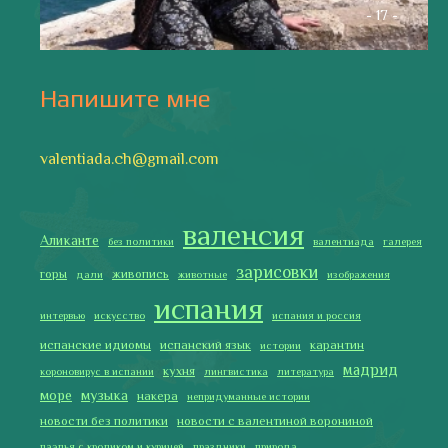
- 17 -
Напишите мне
valentiada.ch@gmail.com
валенсия
Аликанте
без политики
валентиада
галерея
зарисовки
горы
живопись
дали
животные
изображения
испания
интервью
искусство
испания и россия
испанские идиомы
испанский язык
карантин
истории
мадрид
кухня
короновирус в испании
лингвистика
литература
море
музыка
накера
непридуманные истории
новости без политики
новости с валентиной ворониной
паэлья с кроликом и курицей
праздники
природа