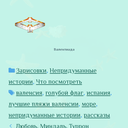
Валентиада
Рубрики
Зарисовки
,
Непридуманные
истории
,
Что посмотреть
Метки
валенсия
,
голубой флаг
,
испания
,
лучшие пляжи валенсии
,
море
,
непридуманные истории
,
рассказы
Любовь. Миндаль. Туррон