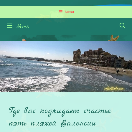
Перейти
Menu
к
содержимому
Меню
Где вас поджидает счастье:
пять пляжей Валенсии