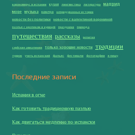
мадрид
кухня
короновирус в испании
лингвистика
литература
море
музыка
накера
непридуманные истории
новости без политики
новости с валентиной ворониной
паэлья с кроликом и курицей
праздники
природа
путешествия
рассказы
религия
традиции
только хорошие новости
сербские авиалинии
туррон
учить испанский
фальяс
фестивали
фотографии
я пишу
Последние записи
Испания в огне
Как готовить традиционную паэлью
Как двигаться медленно по-испански