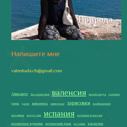
Природа
- 17 -
Напишите мне
valentiada.ch@gmail.com
валенсия
Аликанте
без политики
валентиада
галерея
зарисовки
горы
живопись
дали
животные
изображения
испания
интервью
искусство
испания и россия
испанские идиомы
испанский язык
карантин
истории