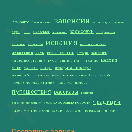
валенсия
Аликанте
без политики
валентиада
галерея
зарисовки
горы
живопись
дали
животные
изображения
испания
интервью
искусство
испания и россия
испанские идиомы
испанский язык
карантин
истории
мадрид
кухня
короновирус в испании
лингвистика
литература
море
музыка
накера
непридуманные истории
новости без политики
новости с валентиной ворониной
паэлья с кроликом и курицей
праздники
природа
путешествия
рассказы
религия
традиции
только хорошие новости
сербские авиалинии
туррон
учить испанский
фальяс
фестивали
фотографии
я пишу
Последние записи