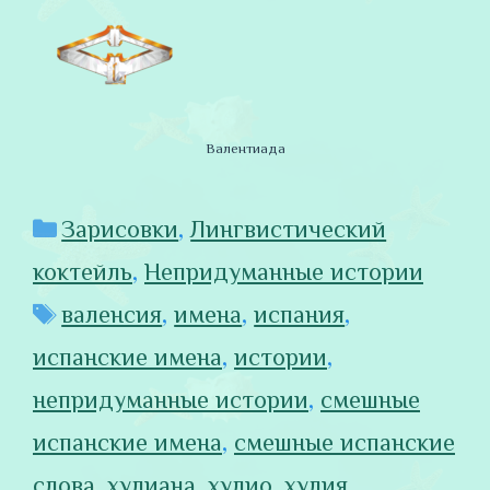
Валентиада
Рубрики
Зарисовки
,
Лингвистический
коктейль
,
Непридуманные истории
Метки
валенсия
,
имена
,
испания
,
испанские имена
,
истории
,
непридуманные истории
,
смешные
испанские имена
,
смешные испанские
слова
,
хулиана
,
хулио
,
хулия