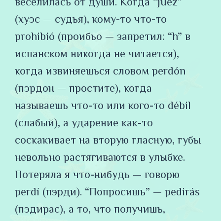
веселилась от души. Когда “juez”
(хуэс — судья), кому-то что-то
prohibió (проибьо — запретил: “h” в
испанском никогда не читается),
когда извиняешься словом perdón
(пэрдон — простите), когда
называешь что-то или кого-то débil
(слабый), а ударение как-то
соскакивает на вторую гласную, губы
невольно растягиваются в улыбке.
Потеряла я что-нибудь — говорю
perdí (пэрди). “Попросишь” — pedirás
(пэдирас), а то, что получишь,