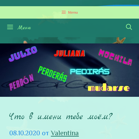
Перейти
Menu
к
содержимому
Меню
Что в имени тебе моём?
08.10.2020
от
Valentina