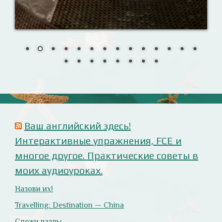
Урок 7. Слушаем внимательно!
Анализ русофобских материалов
Ana Alonso (El Independiente), dependiente de sus
prejuicios rusófobos.
Estupidez en la ministra británica de exteriores.
Cómo ser «un auténtico hijo de Putin», según Rodrigo
Terrasa (El Mundo).
Marcos Lema, rusófobo faltón en El Confidencial.
Оглянись вокруг!