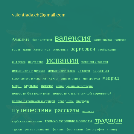
Последние записи
Испания в огне
Как готовить традиционную паэлью
Как двигаться медленно по-испански
Галисия
Лучше всего у меня получается готовить
2019 Copyright © Испания как она есть. Все права защищены.
Тексты и изображения на этом сайте авторские, если не
указано иное. Копирование разрешено только с указанием
активной ссылки на автора и источник.