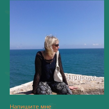
valentiada.ch@gmail.com
валенсия
Аликанте
без политики
валентиада
галерея
зарисовки
горы
живопись
дали
животные
изображения
испания
интервью
искусство
испания и россия
испанские идиомы
испанский язык
карантин
истории
мадрид
кухня
короновирус в испании
лингвистика
литература
море
музыка
накера
непридуманные истории
новости без политики
новости с валентиной ворониной
паэлья с кроликом и курицей
праздники
природа
путешествия
рассказы
религия
традиции
только хорошие новости
сербские авиалинии
туррон
учить испанский
фальяс
фестивали
фотографии
я пишу