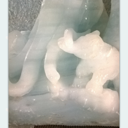
Ваш английский здесь!
Интерактивные упражнения, FCE и
многое другое. Практические советы в
моих аудиоуроках.
Назови их!
Travelling: Destination — China
Сложи пазлы