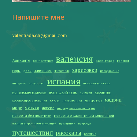
традиции
только хорошие новости
сербские авиалинии
туррон
учить испанский
фальяс
фестивали
фотографии
я пишу
Последние записи
Испания в огне
Как готовить традиционную паэлью
Как двигаться медленно по-испански
Галисия
Лучше всего у меня получается готовить
2019 Copyright © Испания как она есть. Все права защищены.
Тексты и изображения на этом сайте авторские, если не