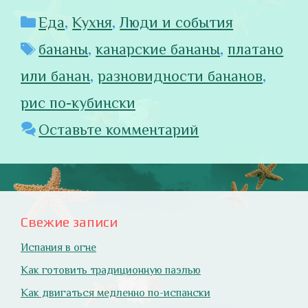
Рубрики
Еда
,
Кухня
,
Люди и события
Метки
бананы
,
канарские бананы
,
платано
или банан
,
разновидности бананов
,
рис по-кубински
Оставьте комментарий
Свежие записи
Испания в огне
Как готовить традиционную паэлью
Как двигаться медленно по-испански