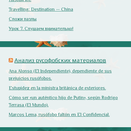
Оглянись вокруг!
Природа
- 17 -