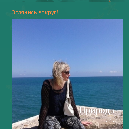
Напишите мне
valentiada.ch@gmail.com
валенсия
Аликанте
без политики
валентиада
галерея
зарисовки
горы
живопись
дали
животные
изображения
испания
интервью
искусство
испания и россия
испанские идиомы
испанский язык
карантин
истории
мадрид
кухня
короновирус в испании
лингвистика
литература
море
музыка
накера
непридуманные истории
новости без политики
новости с валентиной ворониной
паэлья с кроликом и курицей
праздники
природа
путешествия
рассказы
религия