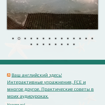
Travelling: Destination — China
Сложи пазлы
Урок 7. Слушаем внимательно!
Анализ русофобских материалов
Ana Alonso (El Independiente), dependiente de sus
prejuicios rusófobos.
Estupidez en la ministra británica de exteriores.
Cómo ser «un auténtico hijo de Putin», según Rodrigo
Terrasa (El Mundo).
Marcos Lema, rusófobo faltón en El Confidencial.