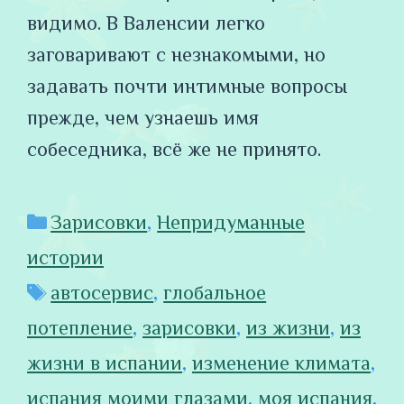
видимо. В Валенсии легко
заговаривают с незнакомыми, но
задавать почти интимные вопросы
прежде, чем узнаешь имя
собеседника, всё же не принято.
Рубрики
Зарисовки
,
Непридуманные
истории
Метки
автосервис
,
глобальное
потепление
,
зарисовки
,
из жизни
,
из
жизни в испании
,
изменение климата
,
испания моими глазами
,
моя испания
,