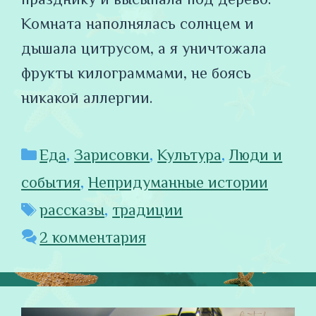
Комната наполнялась солнцем и
дышала цитрусом, а я уничтожала
фрукты килограммами, не боясь
никакой аллергии.
Рубрики
Еда
,
Зарисовки
,
Культура
,
Люди и
события
,
Непридуманные истории
Метки
рассказы
,
традиции
2 комментария