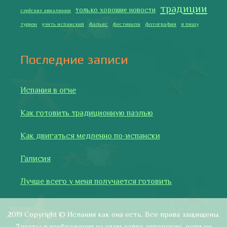
традиции
только хорошие новости
сербские авиалинии
туррон
учить испанский
фальяс
фестивали
фотографии
я пишу
Последние записи
Испания в огне
Как готовить традиционную паэлью
Как двигаться медленно по-испански
Галисия
Лучше всего у меня получается готовить
2019 Copyright © Испания как она есть. Все права защищены.
Тексты и изображения на этом сайте авторские, если не