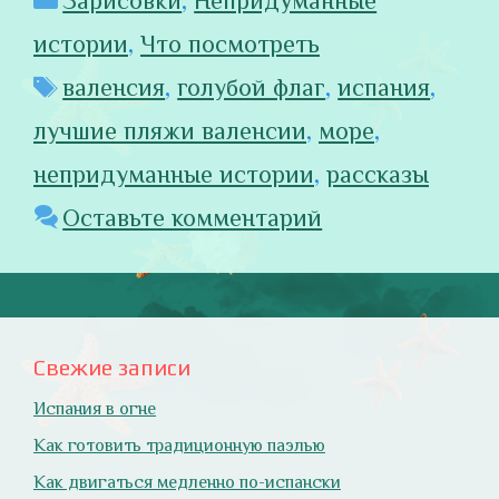
Зарисовки
,
Непридуманные
истории
,
Что посмотреть
Метки
валенсия
,
голубой флаг
,
испания
,
лучшие пляжи валенсии
,
море
,
непридуманные истории
,
рассказы
Оставьте комментарий
Свежие записи
Испания в огне
Как готовить традиционную паэлью
Как двигаться медленно по-испански