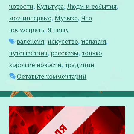
новости
,
Культура
,
Люди и события
,
мои интервью
,
Музыка
,
Что
посмотреть
,
Я пишу
Метки
валенсия
,
искусство
,
испания
,
путешествия
,
рассказы
,
только
хорошие новости
,
традиции
Оставьте комментарий