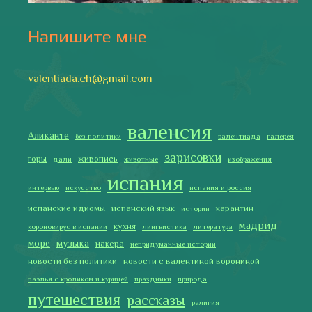
Напишите мне
valentiada.ch@gmail.com
валенсия
Аликанте
без политики
валентиада
галерея
зарисовки
горы
живопись
дали
животные
изображения
испания
интервью
искусство
испания и россия
испанские идиомы
испанский язык
карантин
истории
мадрид
кухня
короновирус в испании
лингвистика
литература
море
музыка
накера
непридуманные истории
новости без политики
новости с валентиной ворониной
паэлья с кроликом и курицей
праздники
природа
путешествия
рассказы
религия